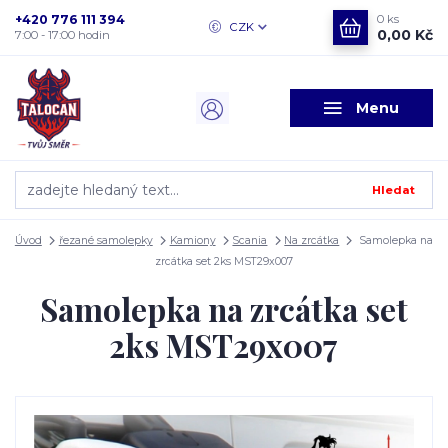
+420 776 111 394
0
ks
CZK
0,00 Kč
7:00 - 17:00 hodin
Menu
Hledat
Úvod
řezané samolepky
Kamiony
Scania
Na zrcátka
Samolepka na
zrcátka set 2ks MST29x007
Samolepka na zrcátka set
2ks MST29x007