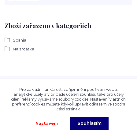
Zboží zařazeno v kategoriích
Scania
Na zrcátka
Veškeré fotografie, grafické návrhy, vizualizace a textový
obsah zveřejněný na stránkách Talocan.cz a
Pro základní funkčnost, zpříjemnění používání webu,
CeskeSamolepky.cz jsou chráněny autorským právem. Jejich
analytické účely a v případě udělení souhlasu také pro účely
cílení reklamy využíváme soubory cookies. Nastavení vlastních
použití bez předchozího písemného souhlasu provozovatele
preferencí cookies můžete kdykoli upravit odkazem ve spodní
je zakázáno.
části stránek.
Souhlasím
Nastavení
Copyright©2026 Talocan.cz. Veškeré fotografie, grafiky a texty jsou chráněny
autorským právem!