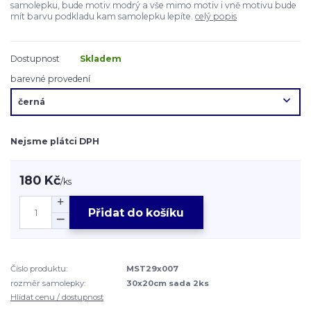
samolepku, bude motiv modrý a vše mimo motiv i vně motivu bude
mít barvu podkladu kam samolepku lepíte.
celý popis
Dostupnost
Skladem
barevné provedení
Nejsme plátci DPH
180 Kč
/
ks
Přidat do košíku
Číslo produktu:
MST29x007
rozměr samolepky:
30x20cm sada 2ks
Hlídat cenu / dostupnost