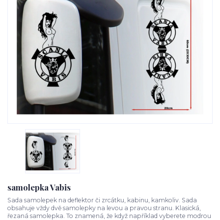
samolepka Vabis
Sada samolepek na deflektor či zrcátku, kabinu, kamkoliv. Sada
obsahuje vždy dvě samolepky na levou a pravou stranu. Klasická,
řezaná samolepka. To znamená, že když například vyberete modrou