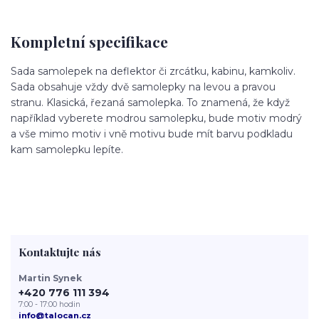
Kompletní specifikace
Sada samolepek na deflektor či zrcátku, kabinu, kamkoliv.
Sada obsahuje vždy dvě samolepky na levou a pravou
stranu. Klasická, řezaná samolepka. To znamená, že když
například vyberete modrou samolepku, bude motiv modrý
a vše mimo motiv i vně motivu bude mít barvu podkladu
kam samolepku lepíte.
Kontaktujte nás
Martin Synek
+420 776 111 394
7:00 - 17:00 hodin
info@talocan.cz