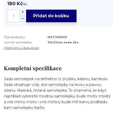
180 Kč
/
ks
Přidat do košíku
Číslo produktu:
MST30X003
rozměr samolepky:
30x20cm sada 2ks
Hlídat cenu / dostupnost
Kompletní specifikace
Sada samolepek na deflektor či zrcátku, kabinu, kamkoliv.
Sada obsahuje vždy dvě samolepky na levou a pravou
stranu. Klasická, řezaná samolepka. To znamená, že když
například vyberete modrou samolepku, bude motiv modrý
a vše mimo motiv i vně motivu bude mít barvu podkladu
kam samolepku lepíte.