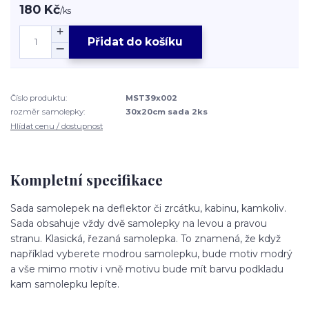
180 Kč
/
ks
Přidat do košíku
Číslo produktu:
MST39x002
rozměr samolepky:
30x20cm sada 2ks
Hlídat cenu / dostupnost
Kompletní specifikace
Sada samolepek na deflektor či zrcátku, kabinu, kamkoliv.
Sada obsahuje vždy dvě samolepky na levou a pravou
stranu. Klasická, řezaná samolepka. To znamená, že když
například vyberete modrou samolepku, bude motiv modrý
a vše mimo motiv i vně motivu bude mít barvu podkladu
kam samolepku lepíte.