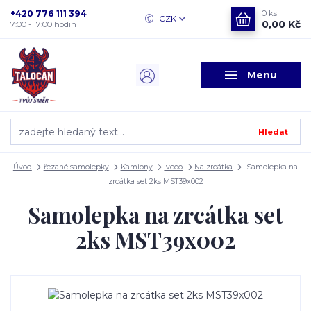
+420 776 111 394
0
ks
CZK
0,00 Kč
7:00 - 17:00 hodin
Menu
Hledat
Úvod
řezané samolepky
Kamiony
Iveco
Na zrcátka
Samolepka na
zrcátka set 2ks MST39x002
Samolepka na zrcátka set
2ks MST39x002