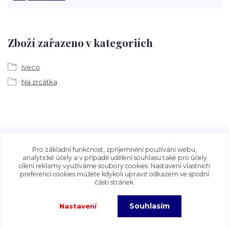
Zboží zařazeno v kategoriích
Iveco
Na zrcátka
Veškeré fotografie, grafické návrhy, vizualizace a textový
obsah zveřejněný na stránkách Talocan.cz a
Pro základní funkčnost, zpříjemnění používání webu,
CeskeSamolepky.cz jsou chráněny autorským právem. Jejich
analytické účely a v případě udělení souhlasu také pro účely
cílení reklamy využíváme soubory cookies. Nastavení vlastních
použití bez předchozího písemného souhlasu provozovatele
preferencí cookies můžete kdykoli upravit odkazem ve spodní
je zakázáno.
části stránek.
Souhlasím
Nastavení
Copyright©2026 Talocan.cz. Veškeré fotografie, grafiky a texty jsou chráněny
autorským právem!