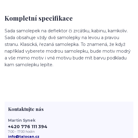
Kompletní specifikace
Sada samolepek na deflektor či zrcátku, kabinu, kamkoliv.
Sada obsahuje vždy dvě samolepky na levou a pravou
stranu. Klasická, řezaná samolepka. To znamená, že když
například vyberete modrou samolepku, bude motiv modrý
a vše mimo motiv i vně motivu bude mít barvu podkladu
kam samolepku lepíte.
Kontaktujte nás
Martin Synek
+420 776 111 394
7:00 - 17:00 hodin
info@talocan.cz