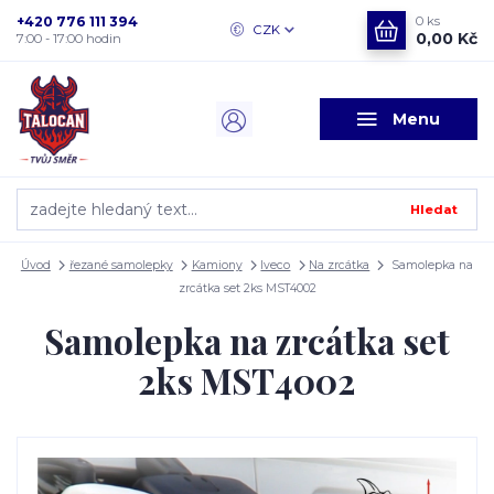
+420 776 111 394
0
ks
CZK
0,00 Kč
7:00 - 17:00 hodin
Menu
Hledat
Úvod
řezané samolepky
Kamiony
Iveco
Na zrcátka
Samolepka na
zrcátka set 2ks MST4002
Samolepka na zrcátka set
2ks MST4002