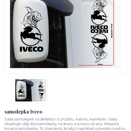
samolepka Iveco
Sada samolepek na deflektor či zrcátku, kabinu, kamkoliv. Sada
obsahuje vždy dvě samolepky na levou a pravou stranu. Klasická,
řezaná samolepka. To znamená, že když například vyberete modrou