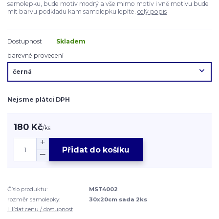
samolepku, bude motiv modrý a vše mimo motiv i vně motivu bude
mít barvu podkladu kam samolepku lepíte.
celý popis
Dostupnost
Skladem
barevné provedení
Nejsme plátci DPH
180 Kč
/
ks
Přidat do košíku
Číslo produktu:
MST4002
rozměr samolepky:
30x20cm sada 2ks
Hlídat cenu / dostupnost