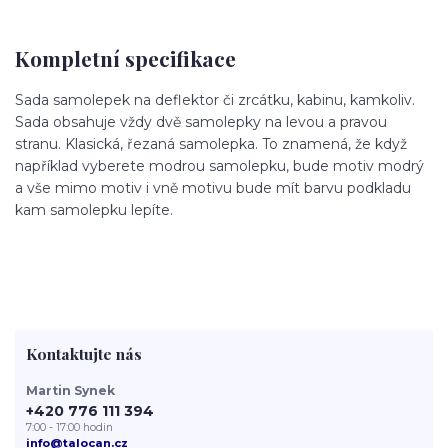
Kompletní specifikace
Sada samolepek na deflektor či zrcátku, kabinu, kamkoliv.
Sada obsahuje vždy dvě samolepky na levou a pravou
stranu. Klasická, řezaná samolepka. To znamená, že když
například vyberete modrou samolepku, bude motiv modrý
a vše mimo motiv i vně motivu bude mít barvu podkladu
kam samolepku lepíte.
Kontaktujte nás
Martin Synek
+420 776 111 394
7:00 - 17:00 hodin
info@talocan.cz