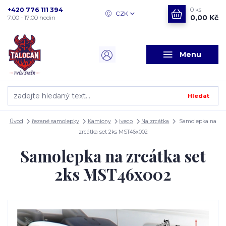
+420 776 111 394
0
ks
CZK
0,00 Kč
7:00 - 17:00 hodin
Menu
Hledat
Úvod
řezané samolepky
Kamiony
Iveco
Na zrcátka
Samolepka na
zrcátka set 2ks MST46x002
Samolepka na zrcátka set
2ks MST46x002