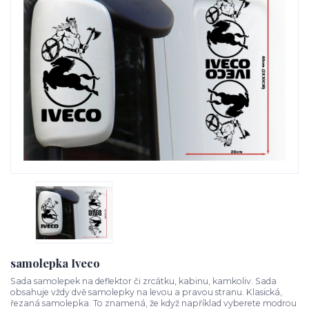
samolepka Iveco
Sada samolepek na deflektor či zrcátku, kabinu, kamkoliv. Sada
obsahuje vždy dvě samolepky na levou a pravou stranu. Klasická,
řezaná samolepka. To znamená, že když například vyberete modrou