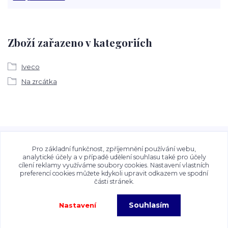
Zboží zařazeno v kategoriích
Iveco
Na zrcátka
Veškeré fotografie, grafické návrhy, vizualizace a textový
obsah zveřejněný na stránkách Talocan.cz a
Pro základní funkčnost, zpříjemnění používání webu,
CeskeSamolepky.cz jsou chráněny autorským právem. Jejich
analytické účely a v případě udělení souhlasu také pro účely
cílení reklamy využíváme soubory cookies. Nastavení vlastních
použití bez předchozího písemného souhlasu provozovatele
preferencí cookies můžete kdykoli upravit odkazem ve spodní
je zakázáno.
části stránek.
Souhlasím
Nastavení
Copyright©2026 Talocan.cz. Veškeré fotografie, grafiky a texty jsou chráněny
autorským právem!