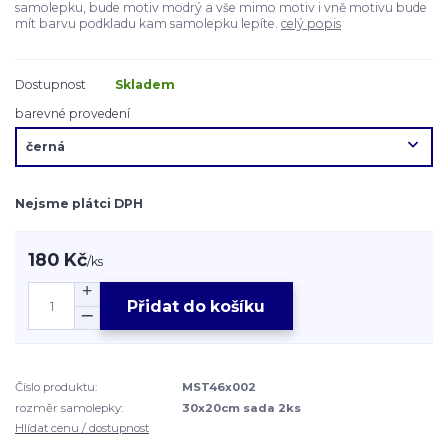
samolepku, bude motiv modrý a vše mimo motiv i vně motivu bude
mít barvu podkladu kam samolepku lepíte.
celý popis
Dostupnost
Skladem
barevné provedení
Nejsme plátci DPH
180 Kč
/
ks
Přidat do košíku
Číslo produktu:
MST46x002
rozměr samolepky:
30x20cm sada 2ks
Hlídat cenu / dostupnost