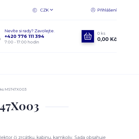
CZK
Přihlášení
Nevíte si rady? Zavolejte.
0
ks
+420 776 111 394
0,00 Kč
7:00 - 17:00 hodin
 2ks MST47X003
T47X003
ktor či zrcátku, kabinu, kamkoliv. Sada obsahuje