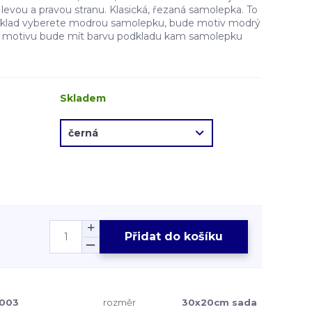
evou a pravou stranu. Klasická, řezaná samolepka. To
íklad vyberete modrou samolepku, bude motiv modrý
ě motivu bude mít barvu podkladu kam samolepku
Skladem
Přidat do košíku
003
rozměr
30x20cm sada