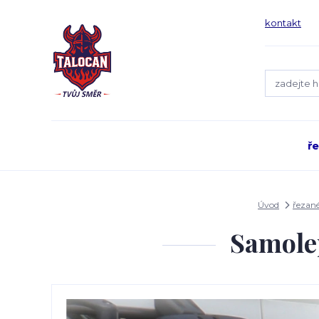
kontakt
ř
Úvod
řezan
Samole