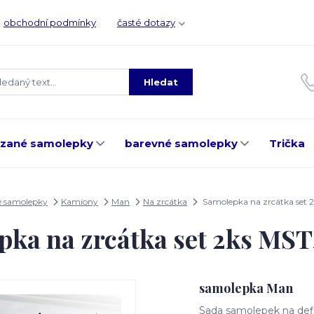
obchodní podmínky
časté dotazy
Hledat
ezané samolepky
barevné samolepky
Trička
é samolepky
Kamiony
Man
Na zrcátka
Samolepka na zrcátka set
pka na zrcátka set 2ks MS
samolepka Man
Sada samolepek na defle