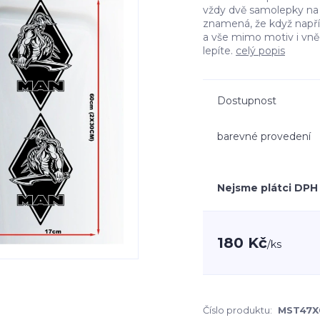
vždy dvě samolepky na l
znamená, že když např
a vše mimo motiv i vn
lepíte.
celý popis
Dostupnost
barevné provedení
Nejsme plátci DPH
180 Kč
/
ks
Číslo produktu:
MST47X