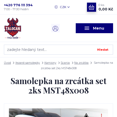
+420 776 111 394
0
ks
CZK
0,00 Kč
7:00 - 17:00 hodin
Menu
Hledat
Úvod
řezané samolepky
Kamiony
Scania
Na zrcátka
Samolepka na
zrcátka set 2ks MST48x008
Samolepka na zrcátka set
2ks MST48x008