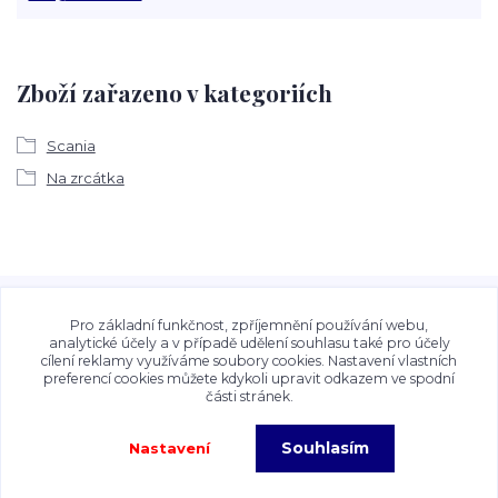
Zboží zařazeno v kategoriích
Scania
Na zrcátka
Veškeré fotografie, grafické návrhy, vizualizace a textový
obsah zveřejněný na stránkách Talocan.cz a
Pro základní funkčnost, zpříjemnění používání webu,
CeskeSamolepky.cz jsou chráněny autorským právem. Jejich
analytické účely a v případě udělení souhlasu také pro účely
cílení reklamy využíváme soubory cookies. Nastavení vlastních
použití bez předchozího písemného souhlasu provozovatele
preferencí cookies můžete kdykoli upravit odkazem ve spodní
je zakázáno.
části stránek.
Souhlasím
Nastavení
Copyright©2026 Talocan.cz. Veškeré fotografie, grafiky a texty jsou chráněny
autorským právem!