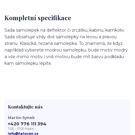
Kompletní specifikace
Sada samolepek na deflektor či zrcátku, kabinu, kamkoliv.
Sada obsahuje vždy dvě samolepky na levou a pravou
stranu. Klasická, řezaná samolepka. To znamená, že když
například vyberete modrou samolepku, bude motiv modrý
a vše mimo motiv i vně motivu bude mít barvu podkladu
kam samolepku lepíte.
Kontaktujte nás
Martin Synek
+420 776 111 394
7:00 - 17:00 hodin
info@talocan.cz