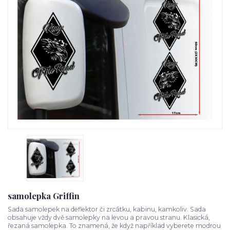
samolepka Griffin
Sada samolepek na deflektor či zrcátku, kabinu, kamkoliv. Sada
obsahuje vždy dvě samolepky na levou a pravou stranu. Klasická,
řezaná samolepka. To znamená, že když například vyberete modrou