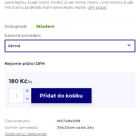
samolepku, bude motiv modrý a vše mimo motiv i vně motivu bude
mít barvu podkladu kam samolepku lepíte.
celý popis
Dostupnost
Skladem
barevné provedení
Nejsme plátci DPH
180 Kč
/
ks
Přidat do košíku
Číslo produktu:
MST48x008
rozměr samolepky:
30x20cm sada 2ks
Hlídat cenu / dostupnost