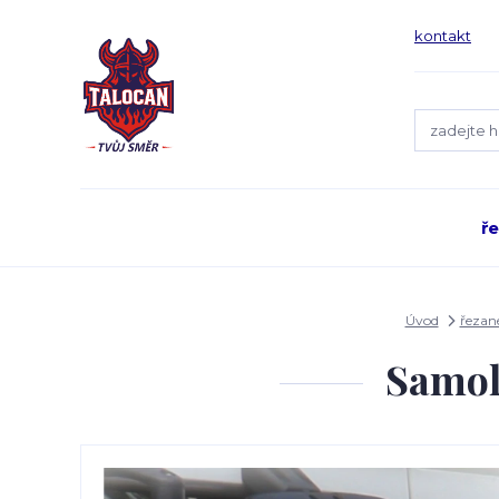
kontakt
ř
Úvod
řezan
Samol