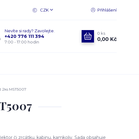
CZK
Přihlášení
Nevíte si rady? Zavolejte.
0
ks
+420 776 111 394
0,00 Kč
7:00 - 17:00 hodin
et 2ks MST5007
ST5007
ktor či zrcátku, kabinu, kamkoliv. Sada obsahuje