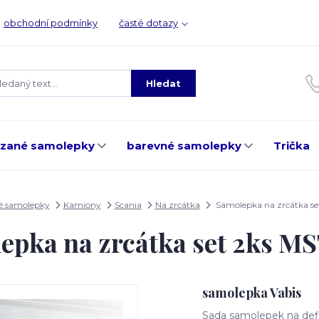
obchodní podmínky
časté dotazy
Hledat
ezané samolepky
barevné samolepky
Trička
é samolepky
Kamiony
Scania
Na zrcátka
Samolepka na zrcátka s
epka na zrcátka set 2ks M
samolepka Vabis
Sada samolepek na defle