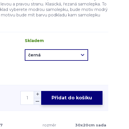
evou a pravou stranu. Klasická, řezaná samolepka. To
íklad vyberete modrou samolepku, bude motiv modrý
ě motivu bude mít barvu podkladu kam samolepku
Skladem
Přidat do košíku
7
rozměr
30x20cm sada