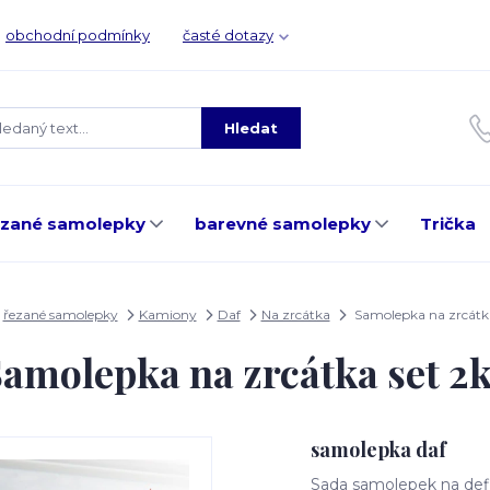
obchodní podmínky
časté dotazy
Hledat
ezané samolepky
barevné samolepky
Trička
řezané samolepky
Kamiony
Daf
Na zrcátka
Samolepka na zrcátka
amolepka na zrcátka set 2
samolepka daf
Sada samolepek na defle