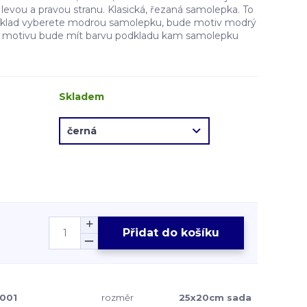
evou a pravou stranu. Klasická, řezaná samolepka. To
íklad vyberete modrou samolepku, bude motiv modrý
ě motivu bude mít barvu podkladu kam samolepku
Skladem
Přidat do košíku
001
rozměr
25x20cm sada