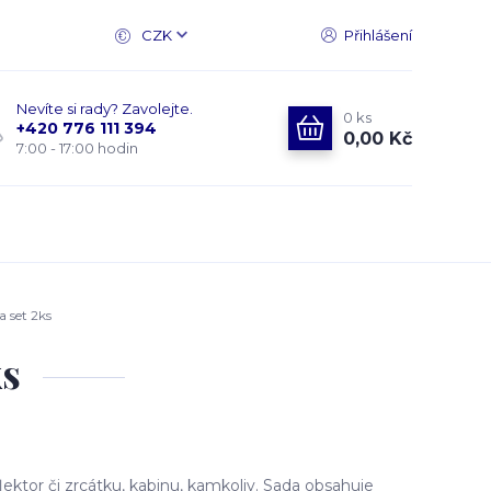
CZK
Přihlášení
Nevíte si rady? Zavolejte.
0
ks
+420 776 111 394
0,00 Kč
7:00 - 17:00 hodin
 set 2ks
ks
ktor či zrcátku, kabinu, kamkoliv. Sada obsahuje