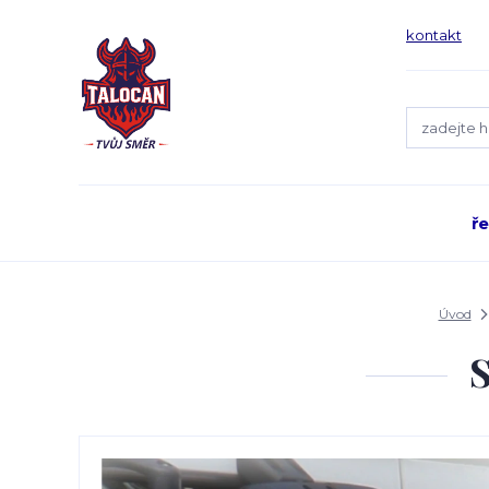
kontakt
ř
Úvod
S