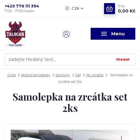
+420 776 111 394
0
ks
CZK
0,00 Kč
7:00 - 17:00 hodin
Menu
Hledat
Úvod
řezané samolepky
Kamiony
Daf
Na zrcátka
Samolepka na
zrcátka set 2ks
Samolepka na zrcátka set
2ks