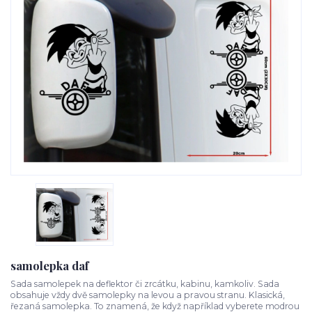
samolepka daf
Sada samolepek na deflektor či zrcátku, kabinu, kamkoliv. Sada
obsahuje vždy dvě samolepky na levou a pravou stranu. Klasická,
řezaná samolepka. To znamená, že když například vyberete modrou