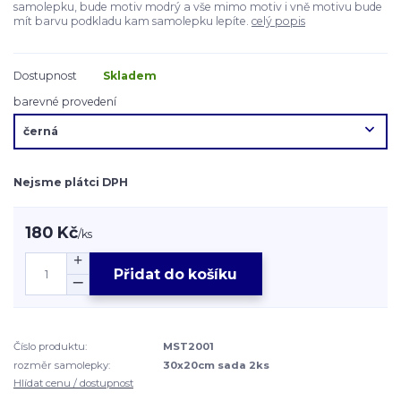
samolepku, bude motiv modrý a vše mimo motiv i vně motivu bude
mít barvu podkladu kam samolepku lepíte.
celý popis
Dostupnost
Skladem
barevné provedení
Nejsme plátci DPH
180 Kč
/
ks
Přidat do košíku
Číslo produktu:
MST2001
rozměr samolepky:
30x20cm sada 2ks
Hlídat cenu / dostupnost