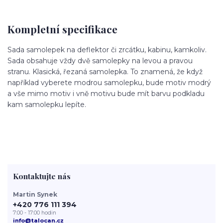
Kompletní specifikace
Sada samolepek na deflektor či zrcátku, kabinu, kamkoliv.
Sada obsahuje vždy dvě samolepky na levou a pravou
stranu. Klasická, řezaná samolepka. To znamená, že když
například vyberete modrou samolepku, bude motiv modrý
a vše mimo motiv i vně motivu bude mít barvu podkladu
kam samolepku lepíte.
Kontaktujte nás
Martin Synek
+420 776 111 394
7:00 - 17:00 hodin
info@talocan.cz