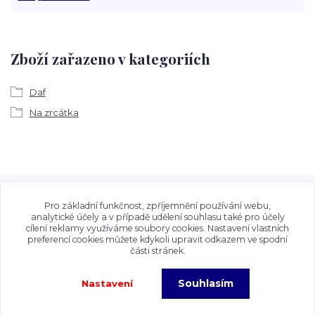
Zboží zařazeno v kategoriích
Daf
Na zrcátka
Veškeré fotografie, grafické návrhy, vizualizace a textový
obsah zveřejněný na stránkách Talocan.cz a
Pro základní funkčnost, zpříjemnění používání webu,
CeskeSamolepky.cz jsou chráněny autorským právem. Jejich
analytické účely a v případě udělení souhlasu také pro účely
cílení reklamy využíváme soubory cookies. Nastavení vlastních
použití bez předchozího písemného souhlasu provozovatele
preferencí cookies můžete kdykoli upravit odkazem ve spodní
je zakázáno.
části stránek.
Souhlasím
Nastavení
Copyright©2026 Talocan.cz. Veškeré fotografie, grafiky a texty jsou chráněny
autorským právem!