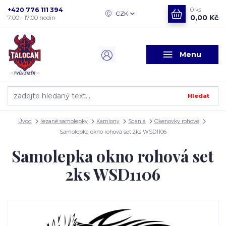
+420 776 111 394
0
ks
CZK
0,00 Kč
7:00 - 17:00 hodin
Menu
Hledat
Úvod
řezané samolepky
Kamiony
Scania
Okenovky rohové
Samolepka okno rohová set 2ks WSD1106
Samolepka okno rohová set
2ks WSD1106