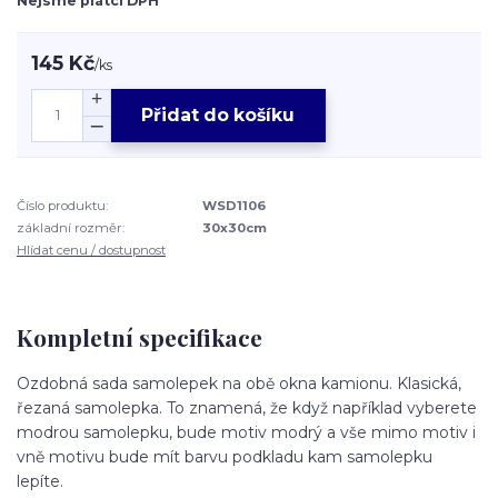
Nejsme plátci DPH
145 Kč
/
ks
Přidat do košíku
Číslo produktu:
WSD1106
základní rozměr:
30x30cm
Hlídat cenu / dostupnost
Kompletní specifikace
Ozdobná sada samolepek na obě okna kamionu. Klasická,
řezaná samolepka. To znamená, že když například vyberete
modrou samolepku, bude motiv modrý a vše mimo motiv i
vně motivu bude mít barvu podkladu kam samolepku
lepíte.