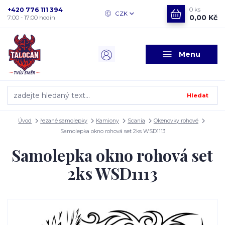
+420 776 111 394
0
ks
CZK
0,00 Kč
7:00 - 17:00 hodin
Menu
Hledat
Úvod
řezané samolepky
Kamiony
Scania
Okenovky rohové
Samolepka okno rohová set 2ks WSD1113
Samolepka okno rohová set
2ks WSD1113