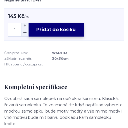
Nejsme plátci DPH
145 Kč
/
ks
Přidat do košíku
Číslo produktu:
WSD1113
základní rozměr:
30x30cm
Hlídat cenu / dostupnost
Kompletní specifikace
Ozdobná sada samolepek na obě okna kamionu. Klasická,
řezaná samolepka. To znamená, že když například vyberete
modrou samolepku, bude motiv modrý a vše mimo motiv i
vně motivu bude mít barvu podkladu kam samolepku
lepíte.