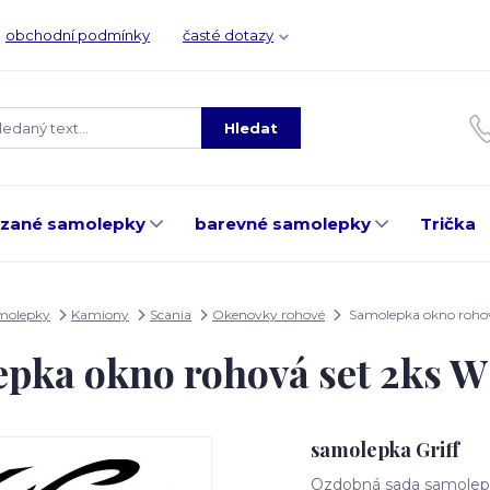
obchodní podmínky
časté dotazy
Hledat
ezané samolepky
barevné samolepky
Trička
amolepky
Kamiony
Scania
Okenovky rohové
Samolepka okno rohov
pka okno rohová set 2ks 
samolepka Griff
Ozdobná sada samolepe