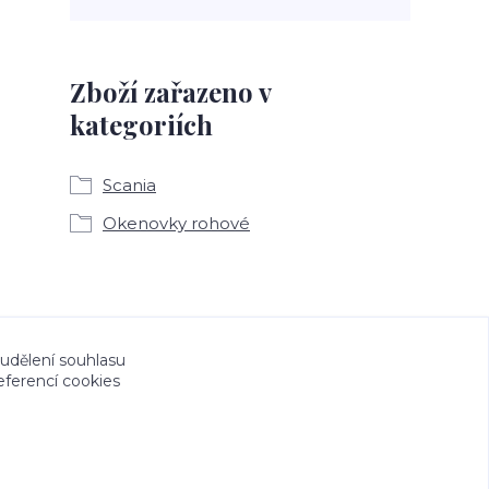
Zboží zařazeno v
kategoriích
Scania
Okenovky rohové
a CeskeSamolepky.cz jsou chráněny autorským
 udělení souhlasu
eferencí cookies