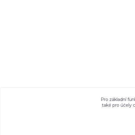
Veškeré fotografie, grafické návrhy, vizualiz
Pro základní fun
také pro účely 
právem. Jejich použití bez předchozího písem