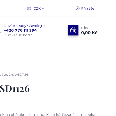
CZK
Přihlášení
Nevíte si rady? Zavolejte.
0
ks
+420 776 111 394
0,00 Kč
7:00 - 17:00 hodin
á set 2ks WSD1126
WSD1126
k na obě okna kamionu. Klasická, řezaná samolepka.