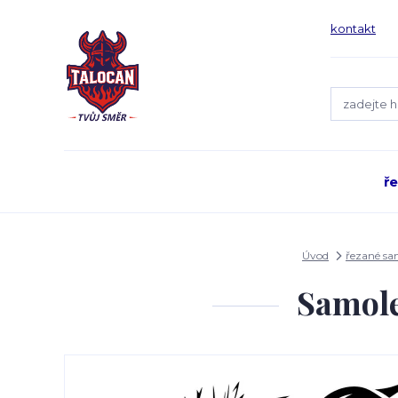
kontakt
ř
Úvod
řezané s
Samole