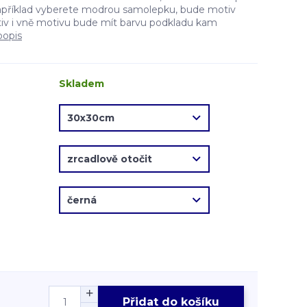
apříklad vyberete modrou samolepku, bude motiv
v i vně motivu bude mít barvu podkladu kam
popis
Skladem
Přidat do košíku