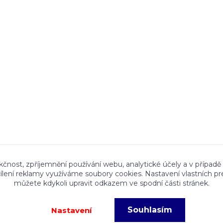
ace a textový obsah zveřejněný na stránkách Talocan.cz 
kčnost, zpříjemnění používání webu, analytické účely a v případě
cílení reklamy využíváme soubory cookies. Nastavení vlastních pr
ného souhlasu provozovatele je zakázáno.
můžete kdykoli upravit odkazem ve spodní části stránek.
Souhlasím
Nastavení