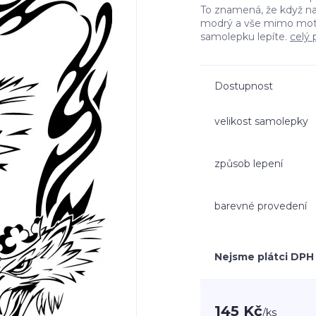
To znamená, že když n
modrý a vše mimo moti
samolepku lepíte.
celý 
Dostupnost
velikost samolepky
způsob lepení
barevné provedení
Nejsme plátci DPH
145 Kč
/
ks