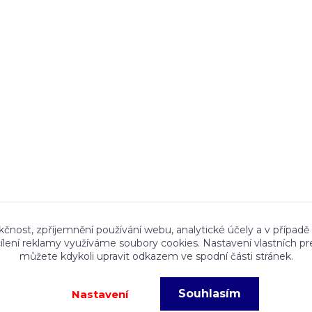
ace a textový obsah zveřejněný na stránkách Talocan.cz 
kčnost, zpříjemnění používání webu, analytické účely a v případě
cílení reklamy využíváme soubory cookies. Nastavení vlastních pr
ného souhlasu provozovatele je zakázáno.
můžete kdykoli upravit odkazem ve spodní části stránek.
Souhlasím
Nastavení