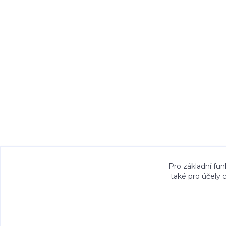
Veškeré fotografie, grafické návrhy, vizualiz
Pro základní fun
také pro účely 
právem. Jejich použití bez předchozího písem