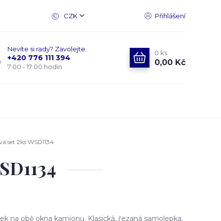
CZK
Přihlášení
Nevíte si rady? Zavolejte.
0
ks
+420 776 111 394
0,00 Kč
7:00 - 17:00 hodin
á set 2ks WSD1134
WSD1134
k na obě okna kamionu. Klasická, řezaná samolepka.