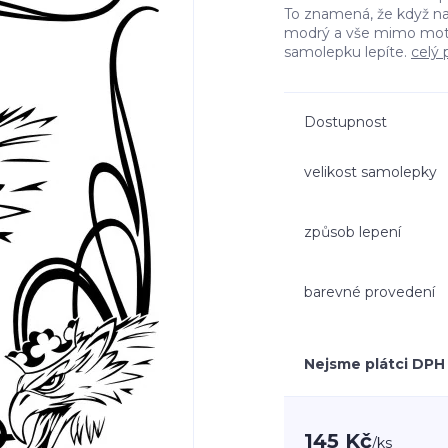
To znamená, že když n
modrý a vše mimo moti
samolepku lepíte.
celý 
Dostupnost
velikost samolepky
způsob lepení
barevné provedení
Nejsme plátci DPH
145 Kč
/
ks