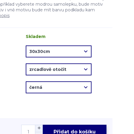
apříklad vyberete modrou samolepku, bude motiv
v i vně motivu bude mít barvu podkladu kam
popis
Skladem
Přidat do košíku