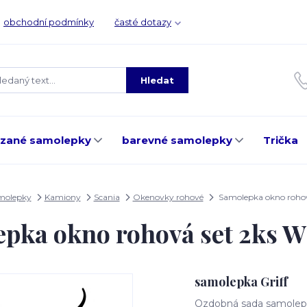
obchodní podmínky
časté dotazy
Hledat
ezané samolepky
barevné samolepky
Trička
molepky
Kamiony
Scania
Okenovky rohové
Samolepka okno rohov
pka okno rohová set 2ks 
samolepka Griff
Ozdobná sada samolepe