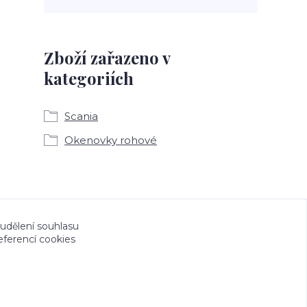
Zboží zařazeno v
kategoriích
Scania
Okenovky rohové
a CeskeSamolepky.cz jsou chráněny autorským
 udělení souhlasu
eferencí cookies