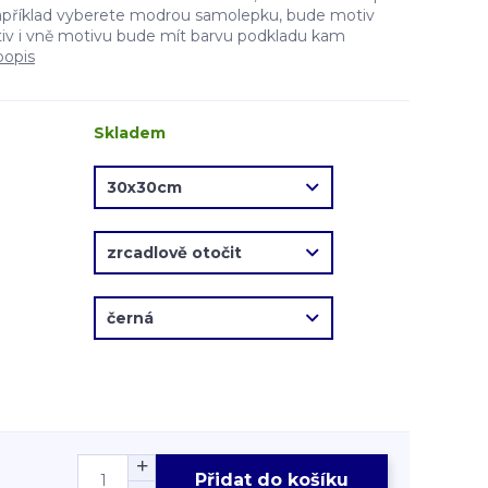
apříklad vyberete modrou samolepku, bude motiv
v i vně motivu bude mít barvu podkladu kam
popis
Skladem
Přidat do košíku