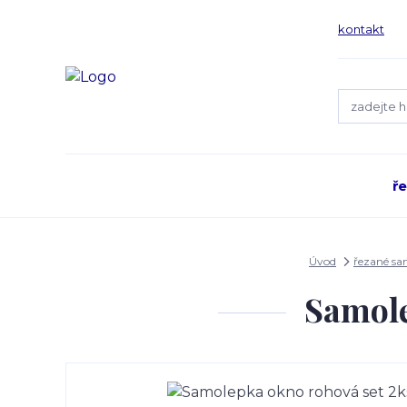
kontakt
ř
Úvod
řezané s
Samole