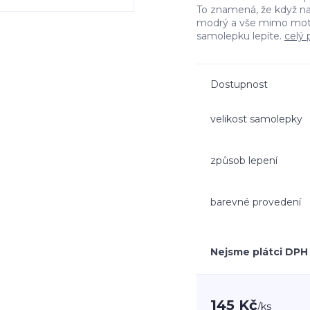
To znamená, že když n
modrý a vše mimo moti
samolepku lepíte.
celý 
Dostupnost
velikost samolepky
způsob lepení
barevné provedení
Nejsme plátci DPH
145 Kč
/
ks