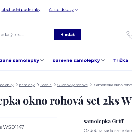
obchodní podmínky
časté dotazy
Hledat
ezané samolepky
barevné samolepky
Trička
amolepky
Kamiony
Scania
Okenovky rohové
Samolepka okno rohov
pka okno rohová set 2ks 
samolepka Griff
Ozdobná sada samolepe