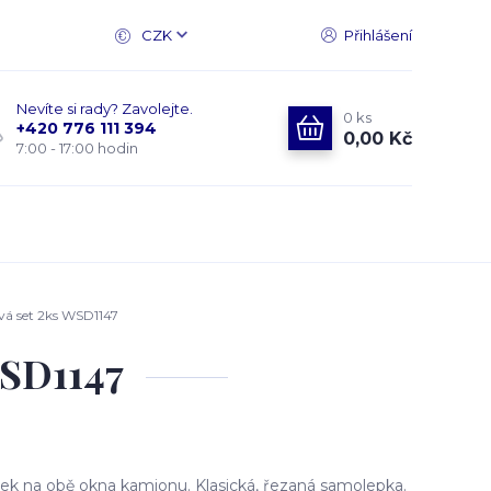
CZK
Přihlášení
Nevíte si rady? Zavolejte.
0
ks
+420 776 111 394
0,00 Kč
7:00 - 17:00 hodin
á set 2ks WSD1147
WSD1147
k na obě okna kamionu. Klasická, řezaná samolepka.