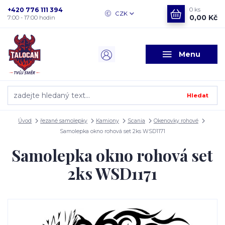
+420 776 111 394
0
ks
CZK
0,00 Kč
7:00 - 17:00 hodin
Menu
Hledat
Úvod
řezané samolepky
Kamiony
Scania
Okenovky rohové
Samolepka okno rohová set 2ks WSD1171
Samolepka okno rohová set
2ks WSD1171