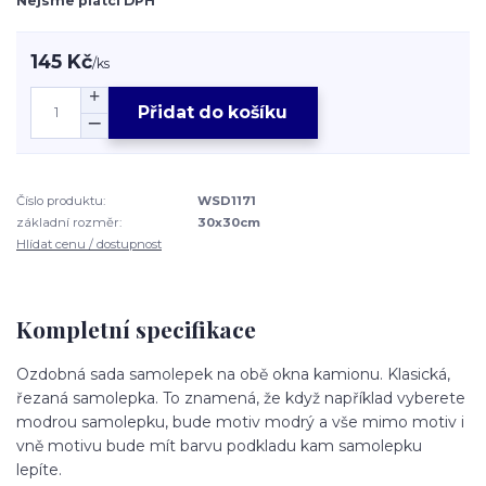
Nejsme plátci DPH
145 Kč
/
ks
Přidat do košíku
Číslo produktu:
WSD1171
základní rozměr:
30x30cm
Hlídat cenu / dostupnost
Kompletní specifikace
Ozdobná sada samolepek na obě okna kamionu. Klasická,
řezaná samolepka. To znamená, že když například vyberete
modrou samolepku, bude motiv modrý a vše mimo motiv i
vně motivu bude mít barvu podkladu kam samolepku
lepíte.