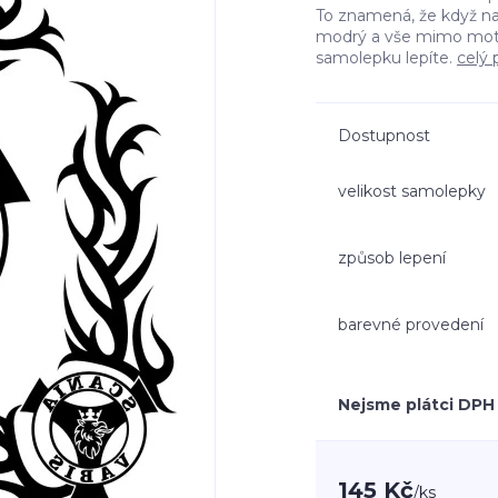
To znamená, že když n
modrý a vše mimo moti
samolepku lepíte.
celý 
Dostupnost
velikost samolepky
způsob lepení
barevné provedení
Nejsme plátci DPH
145 Kč
/
ks