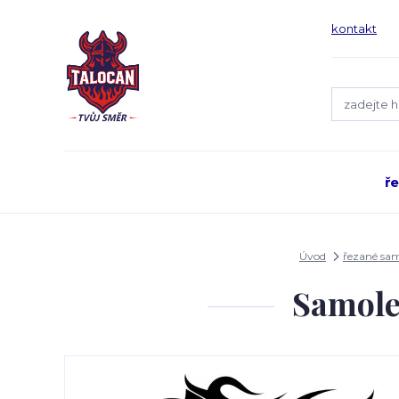
kontakt
ř
Úvod
řezané sa
Samole