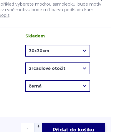
apříklad vyberete modrou samolepku, bude motiv
v i vně motivu bude mít barvu podkladu kam
popis
Skladem
Přidat do košíku