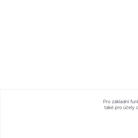
Veškeré fotografie, grafické návrhy, vizualiz
Pro základní fun
také pro účely 
právem. Jejich použití bez předchozího písem