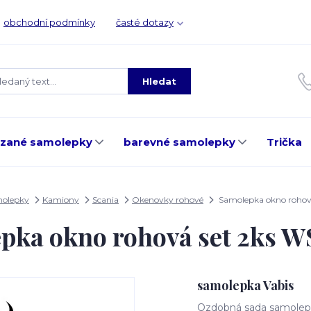
obchodní podmínky
časté dotazy
Hledat
ezané samolepky
barevné samolepky
Trička
molepky
Kamiony
Scania
Okenovky rohové
Samolepka okno rohov
pka okno rohová set 2ks 
samolepka Vabis
Ozdobná sada samolepe