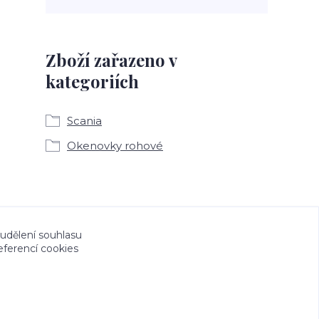
Zboží zařazeno v
kategoriích
Scania
Okenovky rohové
a CeskeSamolepky.cz jsou chráněny autorským
 udělení souhlasu
eferencí cookies