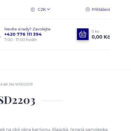
CZK
Přihlášení
Nevíte si rady? Zavolejte.
0
ks
+420 776 111 394
0,00 Kč
7:00 - 17:00 hodin
á set 2ks WSD2203
WSD2203
k na obě okna kamionu. Klasická, řezaná samolepka.