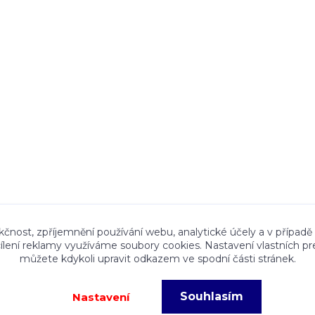
ace a textový obsah zveřejněný na stránkách Talocan.cz 
kčnost, zpříjemnění používání webu, analytické účely a v případě
cílení reklamy využíváme soubory cookies. Nastavení vlastních pr
ného souhlasu provozovatele je zakázáno.
můžete kdykoli upravit odkazem ve spodní části stránek.
Souhlasím
Nastavení