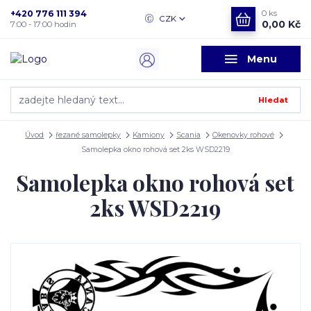
+420 776 111 394
0
ks
CZK
0,00 Kč
7:00 - 17:00 hodin
Menu
Hledat
Úvod
řezané samolepky
Kamiony
Scania
Okenovky rohové
Samolepka okno rohová set 2ks WSD2219
Samolepka okno rohová set
2ks WSD2219