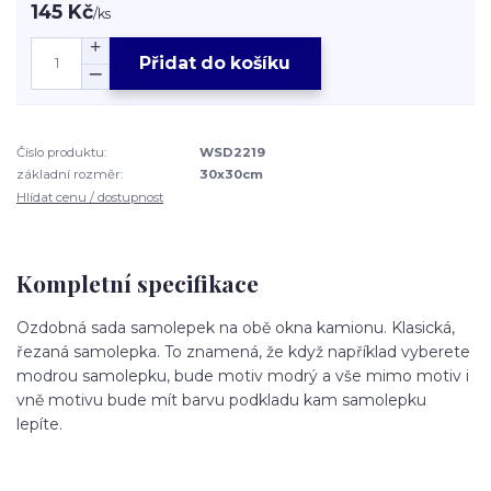
145 Kč
/
ks
Přidat do košíku
Číslo produktu:
WSD2219
základní rozměr:
30x30cm
Hlídat cenu / dostupnost
Kompletní specifikace
Ozdobná sada samolepek na obě okna kamionu. Klasická,
řezaná samolepka. To znamená, že když například vyberete
modrou samolepku, bude motiv modrý a vše mimo motiv i
vně motivu bude mít barvu podkladu kam samolepku
lepíte.