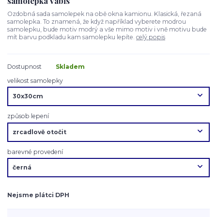
samolepka Vabis
Ozdobná sada samolepek na obě okna kamionu. Klasická, řezaná
samolepka. To znamená, že když například vyberete modrou
samolepku, bude motiv modrý a vše mimo motiv i vně motivu bude
mít barvu podkladu kam samolepku lepíte.
celý popis
Dostupnost
Skladem
velikost samolepky
způsob lepení
barevné provedení
Nejsme plátci DPH