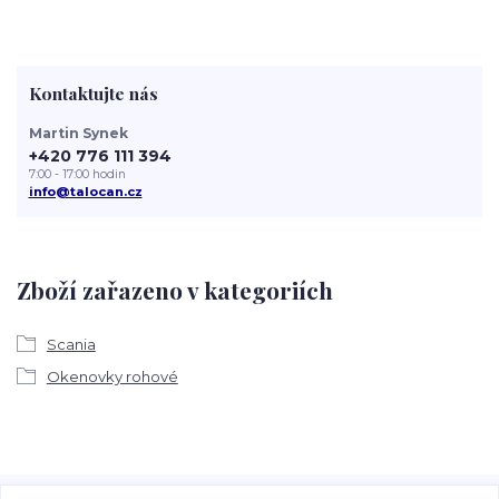
Kontaktujte nás
Martin Synek
+420 776 111 394
7:00 - 17:00 hodin
info@talocan.cz
Zboží zařazeno v kategoriích
Scania
Okenovky rohové
Veškeré fotografie, grafické návrhy, vizualizace a textový