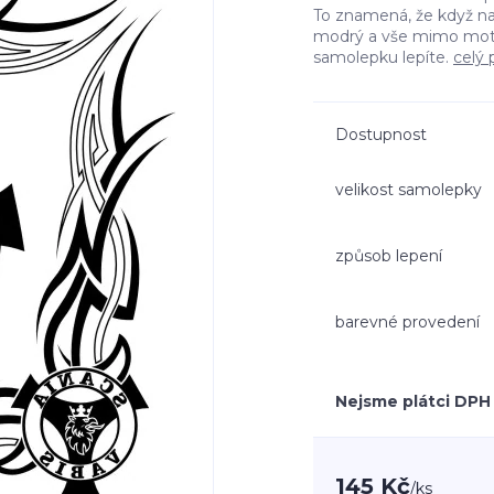
To znamená, že když n
modrý a vše mimo moti
samolepku lepíte.
celý 
Dostupnost
velikost samolepky
způsob lepení
barevné provedení
Nejsme plátci DPH
145 Kč
/
ks