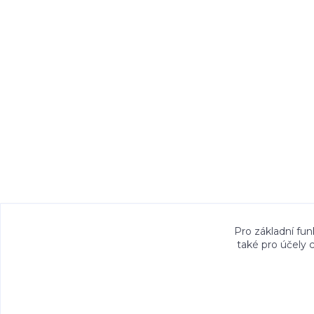
Veškeré fotografie, grafické návrhy, vizualiz
Pro základní fun
také pro účely 
právem. Jejich použití bez předchozího písem