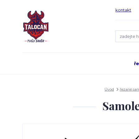
kontakt
ř
Úvod
řezané sa
Samole