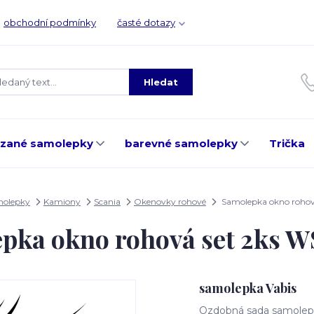
obchodní podmínky
časté dotazy
Hledat
ezané samolepky
barevné samolepky
Trička
molepky
Kamiony
Scania
Okenovky rohové
Samolepka okno rohov
pka okno rohová set 2ks 
samolepka Vabis
Ozdobná sada samolepe