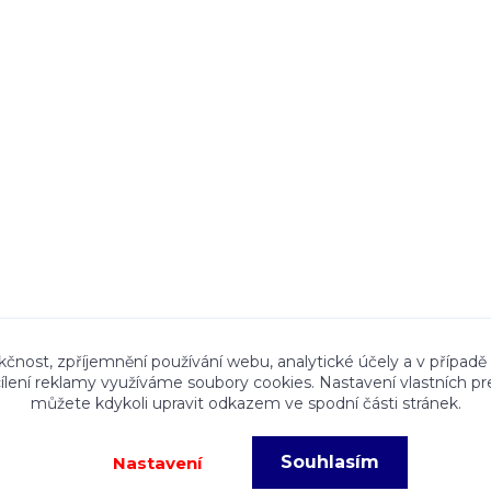
ace a textový obsah zveřejněný na stránkách Talocan.cz 
kčnost, zpříjemnění používání webu, analytické účely a v případě
cílení reklamy využíváme soubory cookies. Nastavení vlastních pr
ného souhlasu provozovatele je zakázáno.
můžete kdykoli upravit odkazem ve spodní části stránek.
Souhlasím
Nastavení