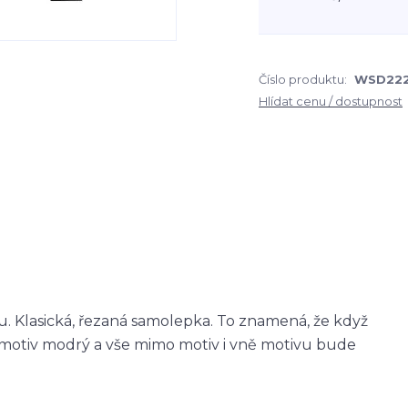
Číslo produktu:
WSD22
Hlídat cenu / dostupnost
 Klasická, řezaná samolepka. To znamená, že když
otiv modrý a vše mimo motiv i vně motivu bude