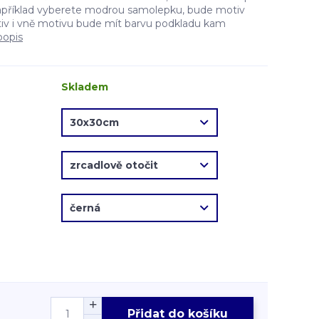
apříklad vyberete modrou samolepku, bude motiv
v i vně motivu bude mít barvu podkladu kam
popis
Skladem
Přidat do košíku