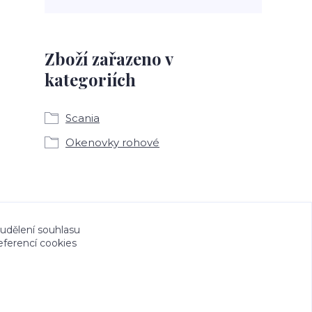
Zboží zařazeno v
kategoriích
Scania
Okenovky rohové
a CeskeSamolepky.cz jsou chráněny autorským
 udělení souhlasu
eferencí cookies