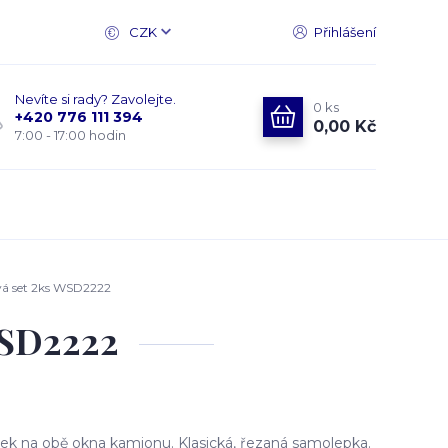
CZK
Přihlášení
Nevíte si rady? Zavolejte.
0
ks
+420 776 111 394
0,00 Kč
7:00 - 17:00 hodin
á set 2ks WSD2222
WSD2222
k na obě okna kamionu. Klasická, řezaná samolepka.