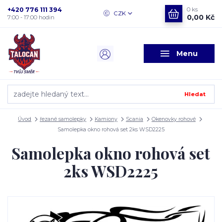
+420 776 111 394
0
ks
CZK
0,00 Kč
7:00 - 17:00 hodin
Menu
Hledat
Úvod
řezané samolepky
Kamiony
Scania
Okenovky rohové
Samolepka okno rohová set 2ks WSD2225
Samolepka okno rohová set
2ks WSD2225