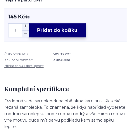
Nejsme plátci DPH
145 Kč
/
ks
Přidat do košíku
Číslo produktu:
WSD2225
základní rozměr:
30x30cm
Hlídat cenu / dostupnost
Kompletní specifikace
Ozdobná sada samolepek na obě okna kamionu. Klasická,
řezaná samolepka. To znamená, že když například vyberete
modrou samolepku, bude motiv modrý a vše mimo motiv i
vně motivu bude mít barvu podkladu kam samolepku
lepíte.