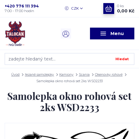
+420 776 111 394
0
ks
CZK
0,00 Kč
7:00 - 17:00 hodin
Menu
Hledat
Úvod
řezané samolepky
Kamiony
Scania
Okenovky rohové
Samolepka okno rohová set 2ks WSD2233
Samolepka okno rohová set
2ks WSD2233