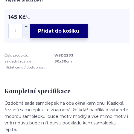
Nejsme plátci DPH
145 Kč
/
ks
Přidat do košíku
Číslo produktu:
WSD2233
základní rozměr:
30x30cm
Hlídat cenu / dostupnost
Kompletní specifikace
Ozdobná sada samolepek na obě okna kamionu. Klasická,
řezaná samolepka. To znamená, že když například vyberete
modrou samolepku, bude motiv modrý a vše mimo motiv i
vně motivu bude mít barvu podkladu kam samolepku
lepíte.