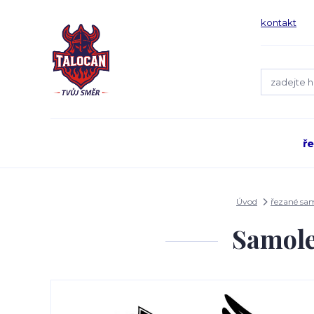
kontakt
ř
Úvod
řezané sa
Samole