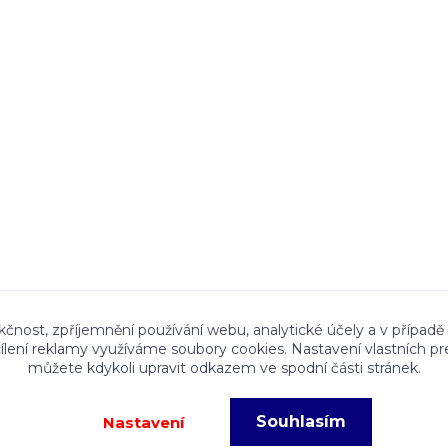
ace a textový obsah zveřejněný na stránkách Talocan.cz 
kčnost, zpříjemnění používání webu, analytické účely a v případě
cílení reklamy využíváme soubory cookies. Nastavení vlastních pr
ného souhlasu provozovatele je zakázáno.
můžete kdykoli upravit odkazem ve spodní části stránek.
Souhlasím
Nastavení