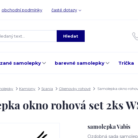
obchodní podmínky
časté dotazy
Hledat
ezané samolepky
barevné samolepky
Trička
molepky
Kamiony
Scania
Okenovky rohové
Samolepka okno rohov
pka okno rohová set 2ks 
samolepka Vabis
Ozdobná sada samolepe