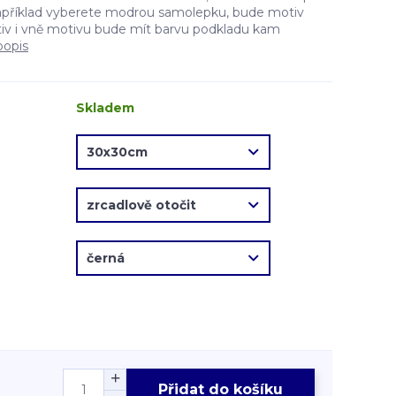
apříklad vyberete modrou samolepku, bude motiv
v i vně motivu bude mít barvu podkladu kam
popis
Skladem
Přidat do košíku