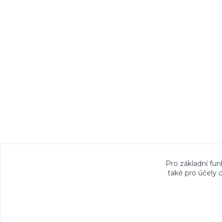
Veškeré fotografie, grafické návrhy, vizualiz
Pro základní fun
také pro účely 
právem. Jejich použití bez předchozího písem