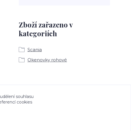
Zboží zařazeno v
kategoriích
Scania
Okenovky rohové
a CeskeSamolepky.cz jsou chráněny autorským
 udělení souhlasu
eferencí cookies