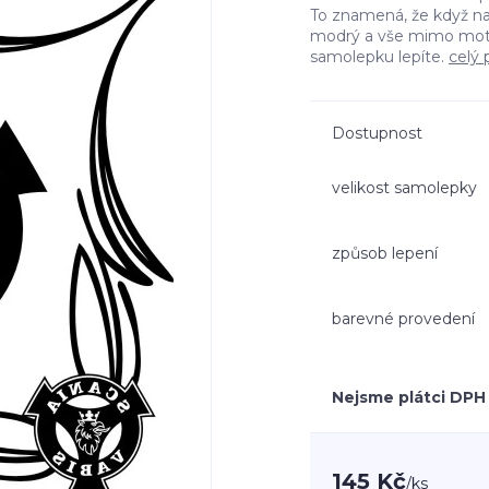
To znamená, že když n
modrý a vše mimo moti
samolepku lepíte.
celý 
Dostupnost
velikost samolepky
způsob lepení
barevné provedení
Nejsme plátci DPH
145 Kč
/
ks