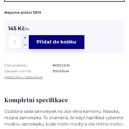
Nejsme plátci DPH
145 Kč
/
ks
Přidat do košíku
Číslo produktu:
WSD2241
základní rozměr:
30x30cm
Hlídat cenu / dostupnost
Kompletní specifikace
Ozdobná sada samolepek na obě okna kamionu. Klasická,
řezaná samolepka. To znamená, že když například vyberete
modrou samolepku, bude motiv modrý a vše mimo motiv i