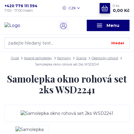
+420 776 111 394
0
ks
CZK
0,00 Kč
7:00 - 17:00 hodin
Menu
Hledat
Úvod
řezané samolepky
Kamiony
Scania
Okenovky rohové
Samolepka okno rohová set 2ks WSD2241
Samolepka okno rohová set
2ks WSD2241