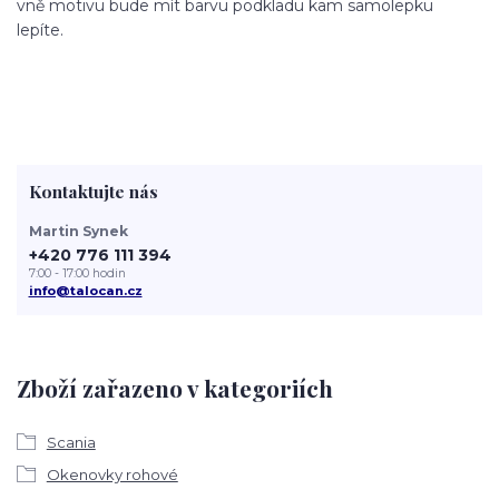
vně motivu bude mít barvu podkladu kam samolepku
lepíte.
Kontaktujte nás
Martin Synek
+420 776 111 394
7:00 - 17:00 hodin
info@talocan.cz
Zboží zařazeno v kategoriích
Scania
Okenovky rohové