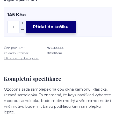
Nejsme plátci DPH
145 Kč
/
ks
Přidat do košíku
Číslo produktu:
WSD2244
základní rozměr:
30x30cm
Hlídat cenu / dostupnost
Kompletní specifikace
Ozdobná sada samolepek na obě okna kamionu. Klasická,
řezaná samolepka. To znamená, že když například vyberete
modrou samolepku, bude motiv modrý a vše mimo motiv i
vně motivu bude mít barvu podkladu kam samolepku
lepíte.