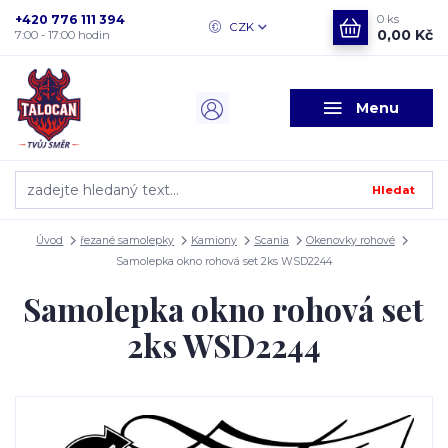
+420 776 111 394
0
ks
CZK
0,00 Kč
7:00 - 17:00 hodin
Menu
Hledat
Úvod
řezané samolepky
Kamiony
Scania
Okenovky rohové
Samolepka okno rohová set 2ks WSD2244
Samolepka okno rohová set
2ks WSD2244