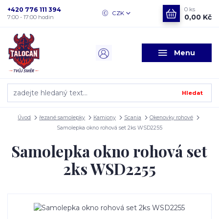
+420 776 111 394
0
ks
CZK
0,00 Kč
7:00 - 17:00 hodin
Menu
Hledat
Úvod
řezané samolepky
Kamiony
Scania
Okenovky rohové
Samolepka okno rohová set 2ks WSD2255
Samolepka okno rohová set
2ks WSD2255