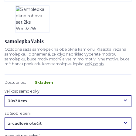
samolepka Vabis
Ozdobná sada samolepek na obě okna kamionu. Klasická, řezaná
samolepka. To znamená, že když například vyberete modrou
samolepku, bude motiv modrý a vše mimo motiv i vně motivu bude
mít barvu podkladu kam samolepku lepíte.
celý popis
Dostupnost
Skladem
velikost samolepky
způsob lepení
barevné provedení