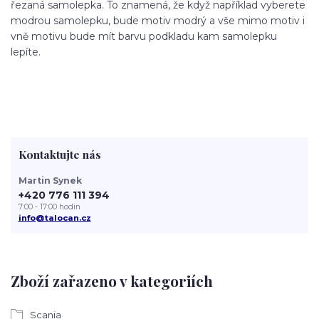
řezaná samolepka. To znamená, že když například vyberete
modrou samolepku, bude motiv modrý a vše mimo motiv i
vně motivu bude mít barvu podkladu kam samolepku
lepíte.
Kontaktujte nás
Martin Synek
+420 776 111 394
7:00 - 17:00 hodin
info@talocan.cz
Zboží zařazeno v kategoriích
Scania