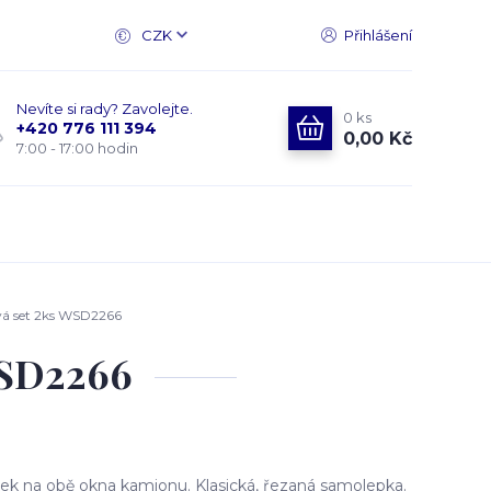
CZK
Přihlášení
Nevíte si rady? Zavolejte.
0
ks
+420 776 111 394
0,00 Kč
7:00 - 17:00 hodin
á set 2ks WSD2266
WSD2266
k na obě okna kamionu. Klasická, řezaná samolepka.