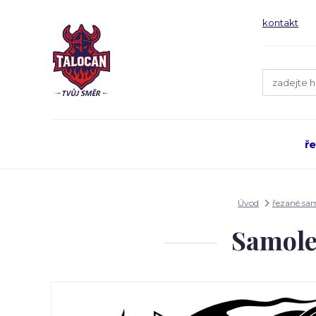
kontakt
ř
Úvod
řezané sa
Samole