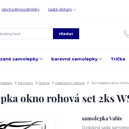
obchodní podmínky
časté dotazy
Hledat
ezané samolepky
barevné samolepky
Trička
molepky
Kamiony
Scania
Okenovky rohové
Samolepka okno rohov
pka okno rohová set 2ks 
samolepka Vabis
Ozdobná sada samolepe