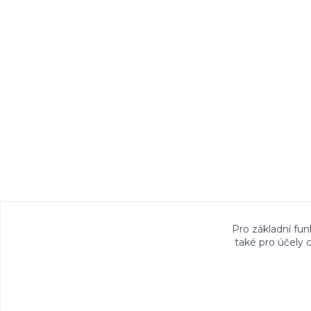
Veškeré fotografie, grafické návrhy, vizualiz
Pro základní fun
také pro účely 
právem. Jejich použití bez předchozího písem