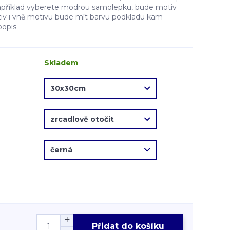
apříklad vyberete modrou samolepku, bude motiv
v i vně motivu bude mít barvu podkladu kam
popis
Skladem
Přidat do košíku