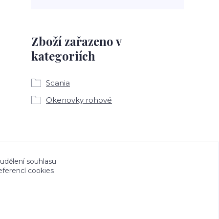
Zboží zařazeno v
kategoriích
Scania
Okenovky rohové
a CeskeSamolepky.cz jsou chráněny autorským
 udělení souhlasu
eferencí cookies