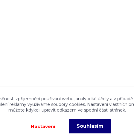
ace a textový obsah zveřejněný na stránkách Talocan.cz 
kčnost, zpříjemnění používání webu, analytické účely a v případě
cílení reklamy využíváme soubory cookies. Nastavení vlastních pr
ného souhlasu provozovatele je zakázáno.
můžete kdykoli upravit odkazem ve spodní části stránek.
Souhlasím
Nastavení