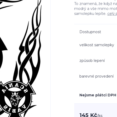
To znamená, že když n
modrý a vše mimo moti
samolepku lepíte.
celý 
Dostupnost
velikost samolepky
způsob lepení
barevné provedení
Nejsme plátci DPH
145 Kč
/
ks