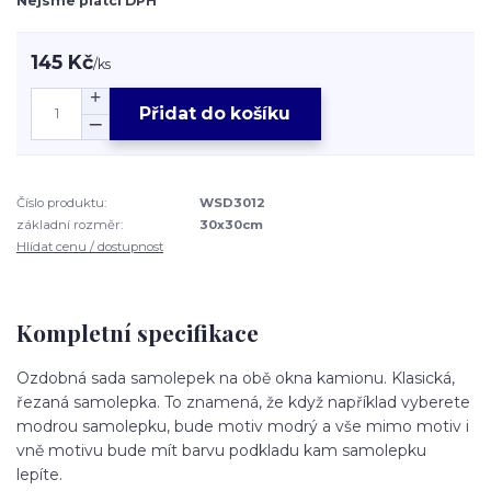
Nejsme plátci DPH
145 Kč
/
ks
Přidat do košíku
Číslo produktu:
WSD3012
základní rozměr:
30x30cm
Hlídat cenu / dostupnost
Kompletní specifikace
Ozdobná sada samolepek na obě okna kamionu. Klasická,
řezaná samolepka. To znamená, že když například vyberete
modrou samolepku, bude motiv modrý a vše mimo motiv i
vně motivu bude mít barvu podkladu kam samolepku
lepíte.