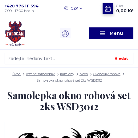
+420 776 111 394
0
ks
CZK
0,00 Kč
7:00 - 17:00 hodin
Menu
Hledat
Úvod
řezané samolepky
Kamiony
Iveco
Okenovky rohové
Samolepka okno rohová set 2ks WSD3012
Samolepka okno rohová set
2ks WSD3012