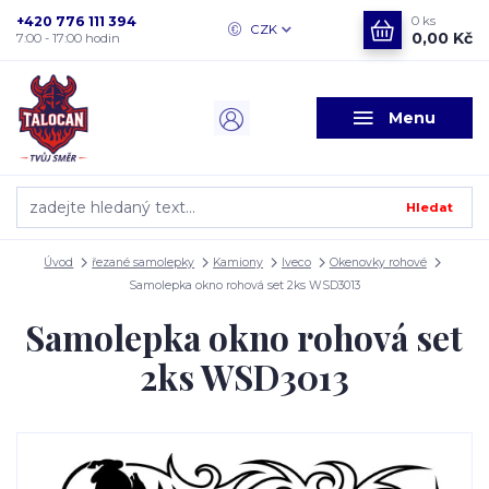
+420 776 111 394
0
ks
CZK
0,00 Kč
7:00 - 17:00 hodin
Menu
Hledat
Úvod
řezané samolepky
Kamiony
Iveco
Okenovky rohové
Samolepka okno rohová set 2ks WSD3013
Samolepka okno rohová set
2ks WSD3013