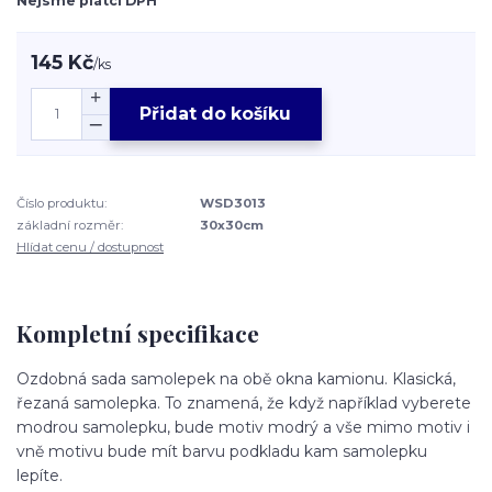
Nejsme plátci DPH
145 Kč
/
ks
Přidat do košíku
Číslo produktu:
WSD3013
základní rozměr:
30x30cm
Hlídat cenu / dostupnost
Kompletní specifikace
Ozdobná sada samolepek na obě okna kamionu. Klasická,
řezaná samolepka. To znamená, že když například vyberete
modrou samolepku, bude motiv modrý a vše mimo motiv i
vně motivu bude mít barvu podkladu kam samolepku
lepíte.