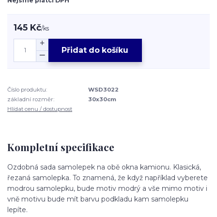
Nejsme plátci DPH
145 Kč
/
ks
Přidat do košíku
Číslo produktu:
WSD3022
základní rozměr:
30x30cm
Hlídat cenu / dostupnost
Kompletní specifikace
Ozdobná sada samolepek na obě okna kamionu. Klasická,
řezaná samolepka. To znamená, že když například vyberete
modrou samolepku, bude motiv modrý a vše mimo motiv i
vně motivu bude mít barvu podkladu kam samolepku
lepíte.