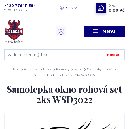
+420 776 111 394
0
ks
CZK
0,00 Kč
7:00 - 17:00 hodin
Menu
Hledat
Úvod
řezané samolepky
Kamiony
Iveco
Okenovky rohové
Samolepka okno rohová set 2ks WSD3022
Samolepka okno rohová set
2ks WSD3022