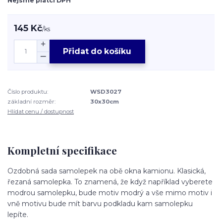
Nejsme plátci DPH
145 Kč
/
ks
Přidat do košíku
Číslo produktu:
WSD3027
základní rozměr:
30x30cm
Hlídat cenu / dostupnost
Kompletní specifikace
Ozdobná sada samolepek na obě okna kamionu. Klasická,
řezaná samolepka. To znamená, že když například vyberete
modrou samolepku, bude motiv modrý a vše mimo motiv i
vně motivu bude mít barvu podkladu kam samolepku
lepíte.