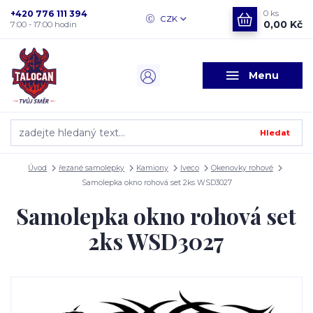
+420 776 111 394
0
ks
CZK
0,00 Kč
7:00 - 17:00 hodin
Menu
Hledat
Úvod
řezané samolepky
Kamiony
Iveco
Okenovky rohové
Samolepka okno rohová set 2ks WSD3027
Samolepka okno rohová set
2ks WSD3027