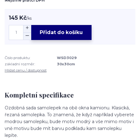
Nejsme plátci DPH
145 Kč
/
ks
Přidat do košíku
Číslo produktu:
WSD3029
základní rozměr:
30x30cm
Hlídat cenu / dostupnost
Kompletní specifikace
Ozdobná sada samolepek na obě okna kamionu. Klasická,
řezaná samolepka. To znamená, že když například vyberete
modrou samolepku, bude motiv modrý a vše mimo motiv i
vně motivu bude mít barvu podkladu kam samolepku
lepíte.