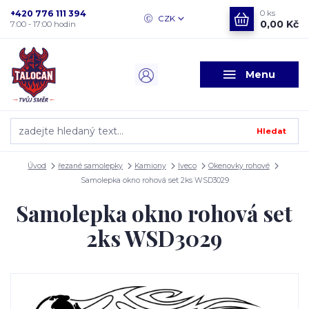
+420 776 111 394
0
ks
CZK
0,00 Kč
7:00 - 17:00 hodin
Menu
Hledat
Úvod
řezané samolepky
Kamiony
Iveco
Okenovky rohové
Samolepka okno rohová set 2ks WSD3029
Samolepka okno rohová set
2ks WSD3029