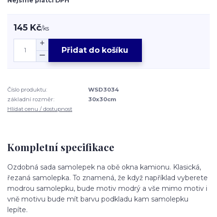
Nejsme plátci DPH
145 Kč
/
ks
Přidat do košíku
Číslo produktu:
WSD3034
základní rozměr:
30x30cm
Hlídat cenu / dostupnost
Kompletní specifikace
Ozdobná sada samolepek na obě okna kamionu. Klasická,
řezaná samolepka. To znamená, že když například vyberete
modrou samolepku, bude motiv modrý a vše mimo motiv i
vně motivu bude mít barvu podkladu kam samolepku
lepíte.