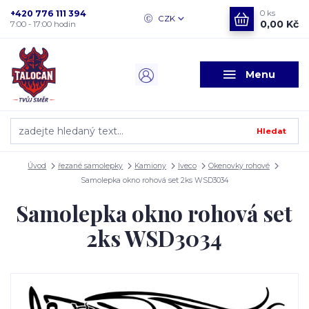
+420 776 111 394
0
ks
CZK
0,00 Kč
7:00 - 17:00 hodin
Menu
Hledat
Úvod
řezané samolepky
Kamiony
Iveco
Okenovky rohové
Samolepka okno rohová set 2ks WSD3034
Samolepka okno rohová set
2ks WSD3034