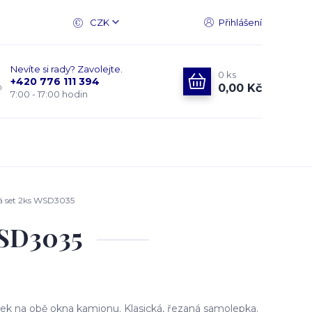
CZK
Přihlášení
Nevíte si rady? Zavolejte.
0
ks
+420 776 111 394
0,00 Kč
7:00 - 17:00 hodin
á set 2ks WSD3035
WSD3035
k na obě okna kamionu. Klasická, řezaná samolepka.