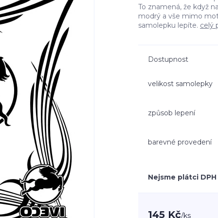
To znamená, že když n
modrý a vše mimo moti
samolepku lepíte.
celý 
Dostupnost
velikost samolepky
způsob lepení
barevné provedení
Nejsme plátci DPH
145 Kč
/
ks