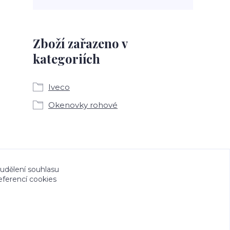
Zboží zařazeno v
kategoriích
Iveco
Okenovky rohové
a CeskeSamolepky.cz jsou chráněny autorským
 udělení souhlasu
eferencí cookies