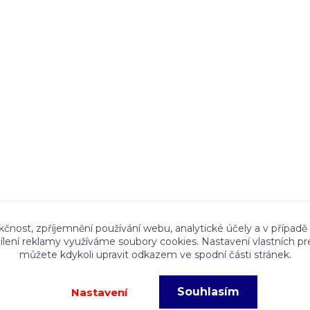
ace a textový obsah zveřejněný na stránkách Talocan.cz 
kčnost, zpříjemnění používání webu, analytické účely a v případě
cílení reklamy využíváme soubory cookies. Nastavení vlastních pr
ného souhlasu provozovatele je zakázáno.
můžete kdykoli upravit odkazem ve spodní části stránek.
Souhlasím
Nastavení