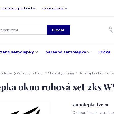
obchodní podmínky
časté dotazy
Hledat
ezané samolepky
barevné samolepky
Trička
amolepky
Kamiony
Iveco
Okenovky rohové
Samolepka okno rohov
pka okno rohová set 2ks 
samolepka Iveco
Ozdobná sada samolepe