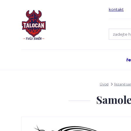
kontakt
ř
Úvod
řezané s
Samole