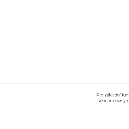
Veškeré fotografie, grafické návrhy, vizualiz
Pro základní fun
také pro účely 
právem. Jejich použití bez předchozího písem