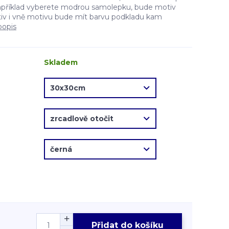
apříklad vyberete modrou samolepku, bude motiv
v i vně motivu bude mít barvu podkladu kam
popis
Skladem
Přidat do košíku