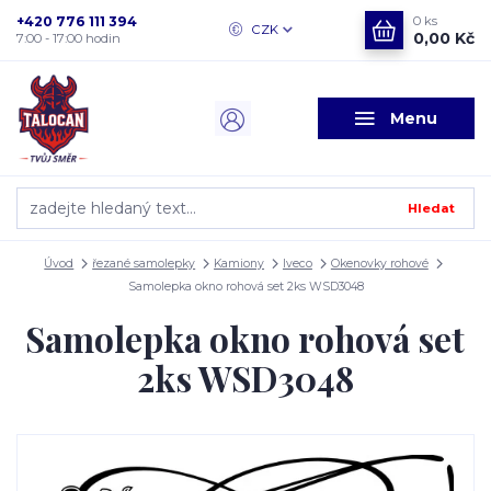
+420 776 111 394
0
ks
CZK
0,00 Kč
7:00 - 17:00 hodin
Menu
Hledat
Úvod
řezané samolepky
Kamiony
Iveco
Okenovky rohové
Samolepka okno rohová set 2ks WSD3048
Samolepka okno rohová set
2ks WSD3048