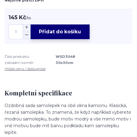
Nejsme plátci DPH
145 Kč
/
ks
Přidat do košíku
Číslo produktu:
WSD3048
základní rozměr:
30x30cm
Hlídat cenu / dostupnost
Kompletní specifikace
Ozdobná sada samolepek na obě okna kamionu. Klasická,
řezaná samolepka. To znamená, že když například vyberete
modrou samolepku, bude motiv modrý a vše mimo motiv i
vně motivu bude mít barvu podkladu kam samolepku
lepíte.