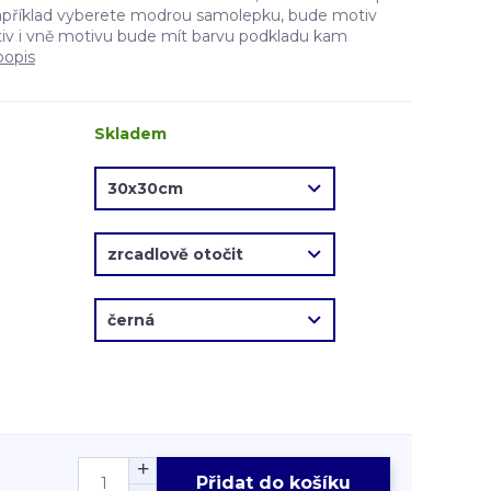
apříklad vyberete modrou samolepku, bude motiv
v i vně motivu bude mít barvu podkladu kam
popis
Skladem
Přidat do košíku