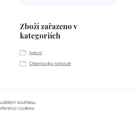
Zboží zařazeno v
kategoriích
Iveco
Okenovky rohové
a CeskeSamolepky.cz jsou chráněny autorským
 udělení souhlasu
eferencí cookies