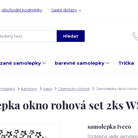
obchodní podmínky
časté dotazy
Hledat
ezané samolepky
barevné samolepky
Trička
amolepky
Kamiony
Iveco
Okenovky rohové
Samolepka okno rohová
pka okno rohová set 2ks 
samolepka Iveco
Ozdobná sada samolepe