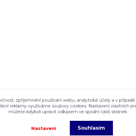
ace a textový obsah zveřejněný na stránkách Talocan.cz 
kčnost, zpříjemnění používání webu, analytické účely a v případě
cílení reklamy využíváme soubory cookies. Nastavení vlastních pr
ného souhlasu provozovatele je zakázáno.
můžete kdykoli upravit odkazem ve spodní části stránek.
Souhlasím
Nastavení