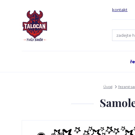
kontakt
ř
Úvod
řezané s
Samole