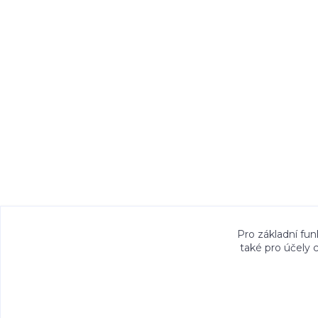
Veškeré fotografie, grafické návrhy, vizualiz
Pro základní fun
také pro účely 
právem. Jejich použití bez předchozího písem