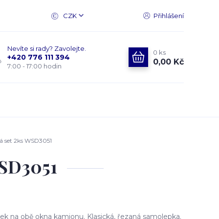
CZK
Přihlášení
Nevíte si rady? Zavolejte.
0
ks
+420 776 111 394
0,00 Kč
7:00 - 17:00 hodin
 set 2ks WSD3051
WSD3051
k na obě okna kamionu. Klasická, řezaná samolepka.