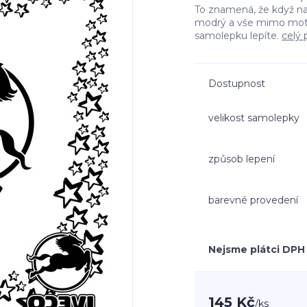
To znamená, že když n
modrý a vše mimo moti
samolepku lepíte.
celý 
Dostupnost
velikost samolepky
způsob lepení
barevné provedení
Nejsme plátci DPH
145 Kč
/
ks