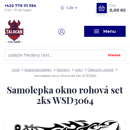
+420 776 111 394
0
ks
CZK
0,00 Kč
7:00 - 17:00 hodin
Menu
Hledat
Úvod
řezané samolepky
Kamiony
Iveco
Okenovky rohové
Samolepka okno rohová set 2ks WSD3064
Samolepka okno rohová set
2ks WSD3064