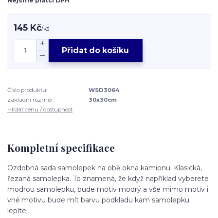
Nejsme plátci DPH
145 Kč
/
ks
Přidat do košíku
Číslo produktu:
WSD3064
základní rozměr:
30x30cm
Hlídat cenu / dostupnost
Kompletní specifikace
Ozdobná sada samolepek na obě okna kamionu. Klasická,
řezaná samolepka. To znamená, že když například vyberete
modrou samolepku, bude motiv modrý a vše mimo motiv i
vně motivu bude mít barvu podkladu kam samolepku
lepíte.