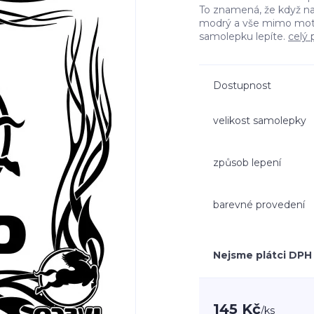
To znamená, že když n
modrý a vše mimo moti
samolepku lepíte.
celý 
Dostupnost
velikost samolepky
způsob lepení
barevné provedení
Nejsme plátci DPH
145 Kč
/
ks