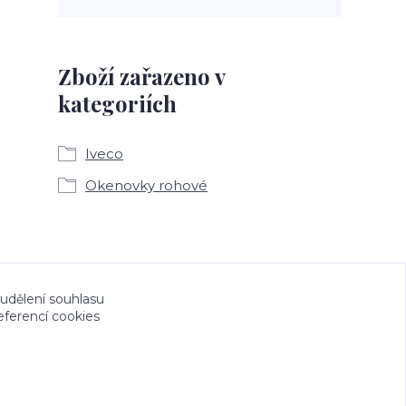
Zboží zařazeno v
kategoriích
Iveco
Okenovky rohové
a CeskeSamolepky.cz jsou chráněny autorským
 udělení souhlasu
eferencí cookies