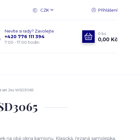
CZK
Přihlášení
Nevíte si rady? Zavolejte.
0
ks
+420 776 111 394
0,00 Kč
7:00 - 17:00 hodin
á set 2ks WSD3065
WSD3065
k na obě okna kamionu. Klasická, řezaná samolepka.