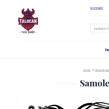
kontakt
ř
Úvod
řezané s
Samole