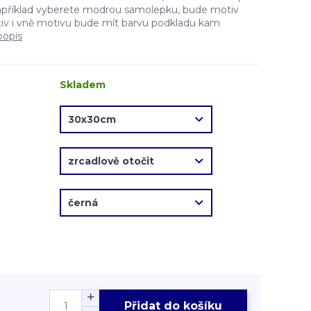
apříklad vyberete modrou samolepku, bude motiv
v i vně motivu bude mít barvu podkladu kam
popis
Skladem
Přidat do košíku