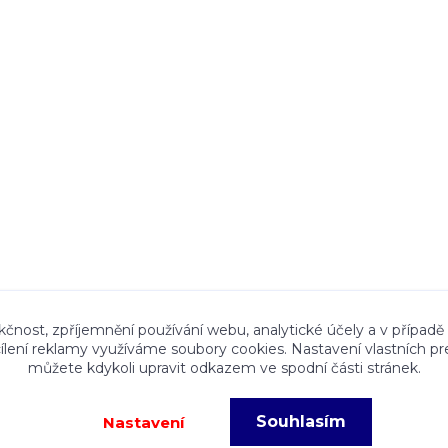
ace a textový obsah zveřejněný na stránkách Talocan.cz 
kčnost, zpříjemnění používání webu, analytické účely a v případě
cílení reklamy využíváme soubory cookies. Nastavení vlastních pr
ného souhlasu provozovatele je zakázáno.
můžete kdykoli upravit odkazem ve spodní části stránek.
Souhlasím
Nastavení