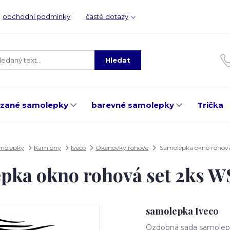
obchodní podmínky
časté dotazy
Hledat
ezané samolepky
barevné samolepky
Trička
amolepky
Kamiony
Iveco
Okenovky rohové
Samolepka okno rohov
pka okno rohová set 2ks 
samolepka Iveco
Ozdobná sada samolepe