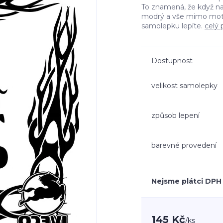
To znamená, že když n
modrý a vše mimo moti
samolepku lepíte.
celý 
Dostupnost
velikost samolepky
způsob lepení
barevné provedení
Nejsme plátci DPH
145 Kč
/
ks