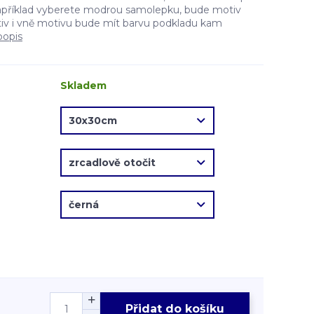
apříklad vyberete modrou samolepku, bude motiv
v i vně motivu bude mít barvu podkladu kam
popis
Skladem
Přidat do košíku