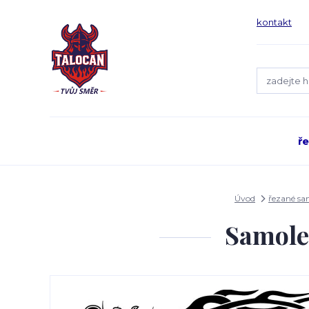
kontakt
ř
Úvod
řezané s
Samole