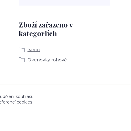
Zboží zařazeno v
kategoriích
Iveco
Okenovky rohové
a CeskeSamolepky.cz jsou chráněny autorským
 udělení souhlasu
eferencí cookies