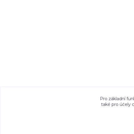
Veškeré fotografie, grafické návrhy, vizualiz
Pro základní fun
také pro účely 
právem. Jejich použití bez předchozího písem