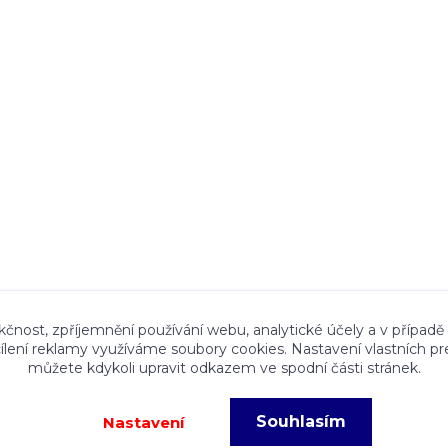
ace a textový obsah zveřejněný na stránkách Talocan.cz 
kčnost, zpříjemnění používání webu, analytické účely a v případě
cílení reklamy využíváme soubory cookies. Nastavení vlastních pr
ného souhlasu provozovatele je zakázáno.
můžete kdykoli upravit odkazem ve spodní části stránek.
Souhlasím
Nastavení