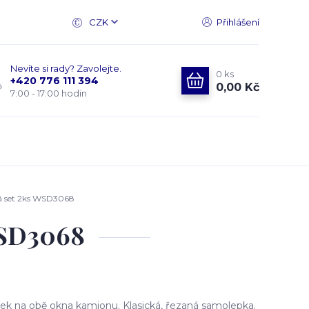
CZK
Přihlášení
Nevíte si rady? Zavolejte.
0
ks
+420 776 111 394
0,00 Kč
7:00 - 17:00 hodin
á set 2ks WSD3068
WSD3068
k na obě okna kamionu. Klasická, řezaná samolepka.