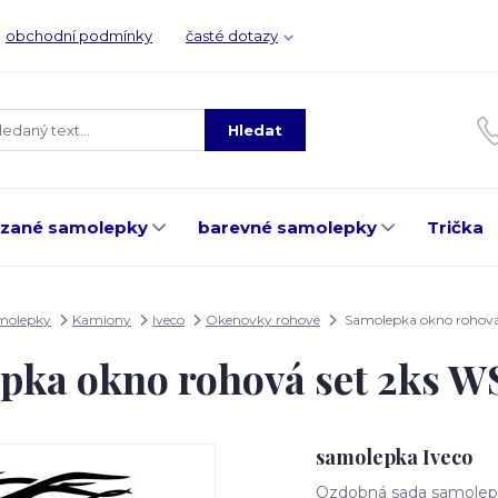
obchodní podmínky
časté dotazy
Hledat
ezané samolepky
barevné samolepky
Trička
amolepky
Kamiony
Iveco
Okenovky rohové
Samolepka okno rohov
pka okno rohová set 2ks 
samolepka Iveco
Ozdobná sada samolepe