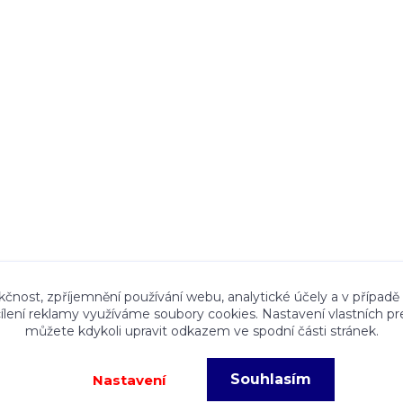
ace a textový obsah zveřejněný na stránkách Talocan.cz 
kčnost, zpříjemnění používání webu, analytické účely a v případě
cílení reklamy využíváme soubory cookies. Nastavení vlastních pr
ného souhlasu provozovatele je zakázáno.
můžete kdykoli upravit odkazem ve spodní části stránek.
Souhlasím
Nastavení