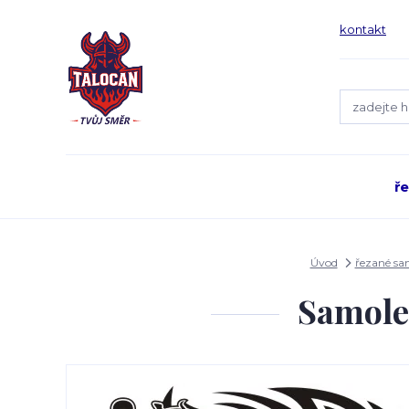
kontakt
ř
Úvod
řezané sa
Samole