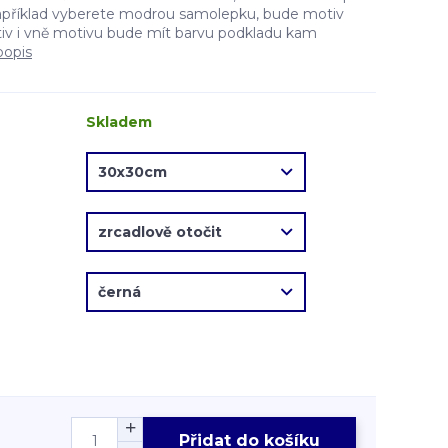
apříklad vyberete modrou samolepku, bude motiv
v i vně motivu bude mít barvu podkladu kam
popis
Skladem
Přidat do košíku