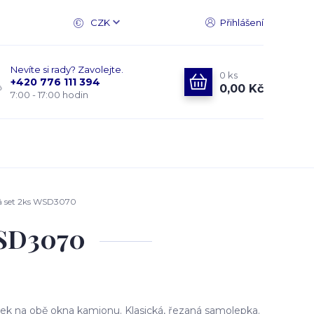
CZK
Přihlášení
Nevíte si rady? Zavolejte.
0
ks
+420 776 111 394
0,00 Kč
7:00 - 17:00 hodin
á set 2ks WSD3070
WSD3070
k na obě okna kamionu. Klasická, řezaná samolepka.