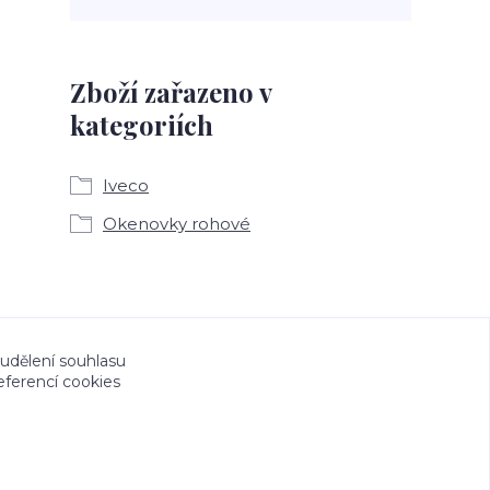
Zboží zařazeno v
kategoriích
Iveco
Okenovky rohové
a CeskeSamolepky.cz jsou chráněny autorským
 udělení souhlasu
eferencí cookies