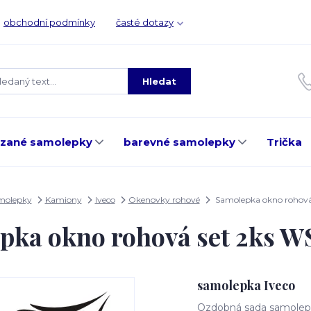
obchodní podmínky
časté dotazy
Hledat
ezané samolepky
barevné samolepky
Trička
molepky
Kamiony
Iveco
Okenovky rohové
Samolepka okno rohov
pka okno rohová set 2ks 
samolepka Iveco
Ozdobná sada samolepe