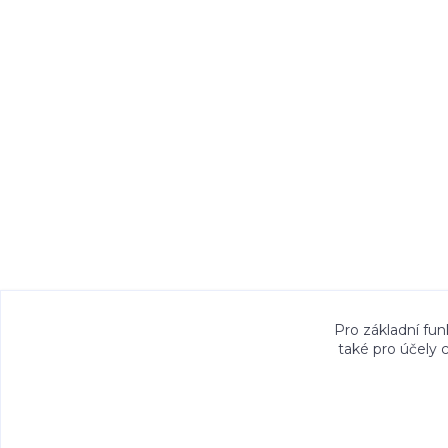
Veškeré fotografie, grafické návrhy, vizualiz
Pro základní fun
také pro účely 
právem. Jejich použití bez předchozího písem