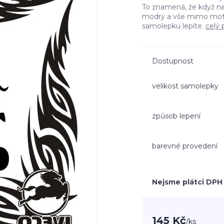
To znamená, že když n
modrý a vše mimo moti
samolepku lepíte.
celý 
Dostupnost
velikost samolepky
způsob lepení
barevné provedení
Nejsme plátci DPH
145 Kč
/
ks