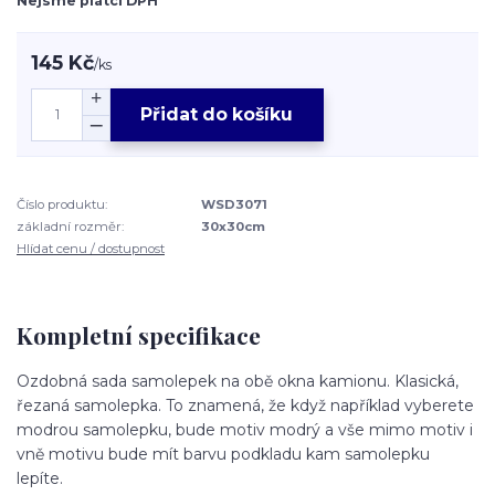
Nejsme plátci DPH
145 Kč
/
ks
Přidat do košíku
Číslo produktu:
WSD3071
základní rozměr:
30x30cm
Hlídat cenu / dostupnost
Kompletní specifikace
Ozdobná sada samolepek na obě okna kamionu. Klasická,
řezaná samolepka. To znamená, že když například vyberete
modrou samolepku, bude motiv modrý a vše mimo motiv i
vně motivu bude mít barvu podkladu kam samolepku
lepíte.