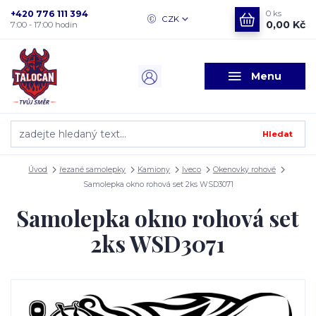
+420 776 111 394
0
ks
CZK
0,00 Kč
7:00 - 17:00 hodin
Menu
Hledat
Úvod
řezané samolepky
Kamiony
Iveco
Okenovky rohové
Samolepka okno rohová set 2ks WSD3071
Samolepka okno rohová set
2ks WSD3071