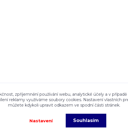
ace a textový obsah zveřejněný na stránkách Talocan.cz 
kčnost, zpříjemnění používání webu, analytické účely a v případě
cílení reklamy využíváme soubory cookies. Nastavení vlastních pr
ného souhlasu provozovatele je zakázáno.
můžete kdykoli upravit odkazem ve spodní části stránek.
Souhlasím
Nastavení