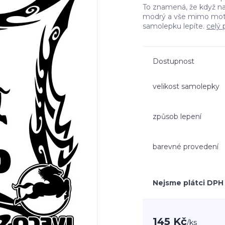
To znamená, že když n
modrý a vše mimo moti
samolepku lepíte.
celý 
Dostupnost
velikost samolepky
způsob lepení
barevné provedení
Nejsme plátci DPH
145 Kč
/
ks