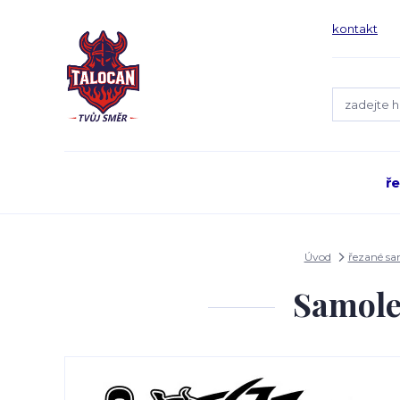
kontakt
ř
Úvod
řezané s
Samole