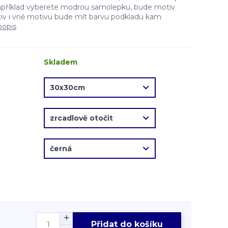
apříklad vyberete modrou samolepku, bude motiv
v i vně motivu bude mít barvu podkladu kam
popis
Skladem
Přidat do košíku