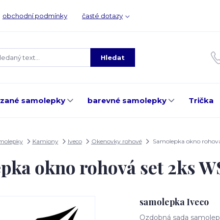
obchodní podmínky
časté dotazy
Hledat
ezané samolepky
barevné samolepky
Trička
amolepky
Kamiony
Iveco
Okenovky rohové
Samolepka okno rohov
pka okno rohová set 2ks 
samolepka Iveco
Ozdobná sada samolepe