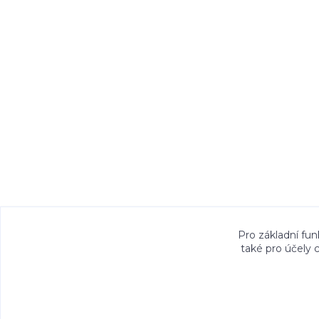
Veškeré fotografie, grafické návrhy, vizualiz
Pro základní fun
také pro účely 
právem. Jejich použití bez předchozího písem