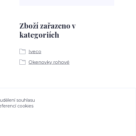
Zboží zařazeno v
kategoriích
Iveco
Okenovky rohové
a CeskeSamolepky.cz jsou chráněny autorským
 udělení souhlasu
eferencí cookies