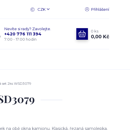
CZK
Přihlášení
Nevíte si rady? Zavolejte.
0
ks
+420 776 111 394
0,00 Kč
7:00 - 17:00 hodin
á set 2ks WSD3079
WSD3079
k na obě okna kamionu. Klasická, řezaná samolepka.