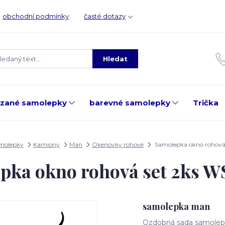
obchodní podmínky
časté dotazy
Hledat
ezané samolepky
barevné samolepky
Trička
amolepky
Kamiony
Man
Okenovky rohové
Samolepka okno rohová
pka okno rohová set 2ks 
samolepka man
Ozdobná sada samolepe