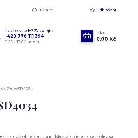
CZK
Přihlášení
Nevíte si rady? Zavolejte.
0
ks
+420 776 111 394
0,00 Kč
7:00 - 17:00 hodin
 set 2ks WSD4034
WSD4034
k na obě okna kamionu. Klasická, řezaná samolepka.