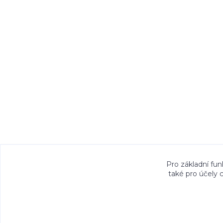
Veškeré fotografie, grafické návrhy, vizualiz
Pro základní fun
také pro účely 
právem. Jejich použití bez předchozího písem