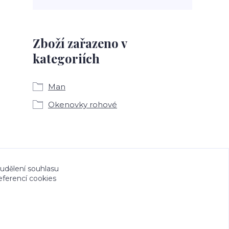
Zboží zařazeno v
kategoriích
Man
Okenovky rohové
a CeskeSamolepky.cz jsou chráněny autorským
 udělení souhlasu
eferencí cookies