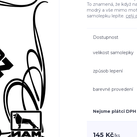
To znamená, že když n
modrý a vše mimo moti
samolepku lepíte.
celý 
Dostupnost
velikost samolepky
způsob lepení
barevné provedení
Nejsme plátci DPH
145 Kč
/
ks