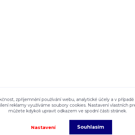
ace a textový obsah zveřejněný na stránkách Talocan.cz 
kčnost, zpříjemnění používání webu, analytické účely a v případě
cílení reklamy využíváme soubory cookies. Nastavení vlastních pr
ného souhlasu provozovatele je zakázáno.
můžete kdykoli upravit odkazem ve spodní části stránek.
Souhlasím
Nastavení