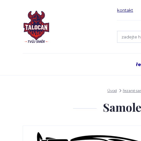
kontakt
ř
Úvod
řezané s
Samole