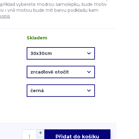
apříklad vyberete modrou samolepku, bude motiv
v i vně motivu bude mít barvu podkladu kam
popis
Skladem
Přidat do košíku