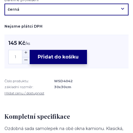
Nejsme plátci DPH
145 Kč
/
ks
Přidat do košíku
Číslo produktu:
WSD4042
základní rozměr:
30x30cm
Hlídat cenu / dostupnost
Kompletní specifikace
Ozdobná sada samolepek na obě okna kamionu. Klasická,