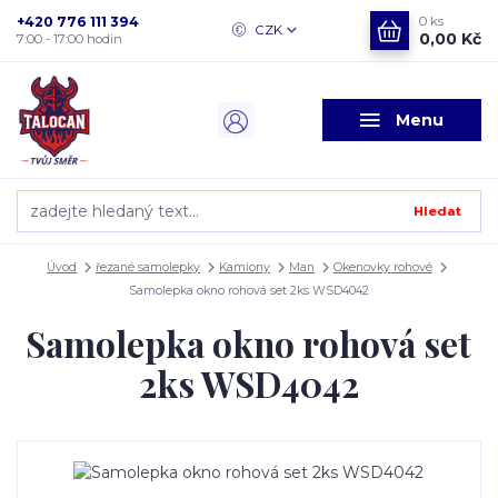
+420 776 111 394
0
ks
CZK
0,00 Kč
7:00 - 17:00 hodin
Menu
Hledat
Úvod
řezané samolepky
Kamiony
Man
Okenovky rohové
Samolepka okno rohová set 2ks WSD4042
Samolepka okno rohová set
2ks WSD4042