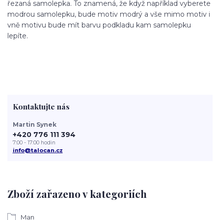
řezaná samolepka. To znamená, že když například vyberete
modrou samolepku, bude motiv modrý a vše mimo motiv i
vně motivu bude mít barvu podkladu kam samolepku
lepíte.
Kontaktujte nás
Martin Synek
+420 776 111 394
7:00 - 17:00 hodin
info@talocan.cz
Zboží zařazeno v kategoriích
Man