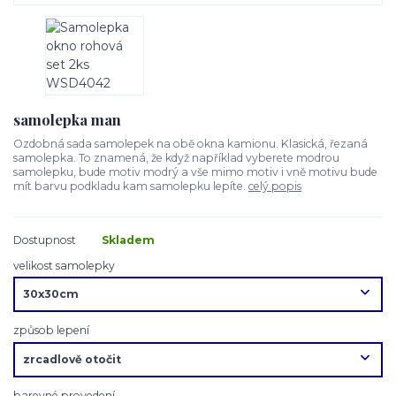
samolepka man
Ozdobná sada samolepek na obě okna kamionu. Klasická, řezaná
samolepka. To znamená, že když například vyberete modrou
samolepku, bude motiv modrý a vše mimo motiv i vně motivu bude
mít barvu podkladu kam samolepku lepíte.
celý popis
Dostupnost
Skladem
velikost samolepky
způsob lepení
barevné provedení