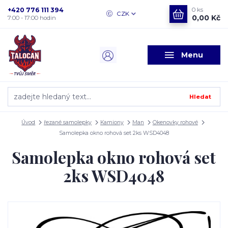
+420 776 111 394
0
ks
CZK
0,00 Kč
7:00 - 17:00 hodin
Menu
Hledat
Úvod
řezané samolepky
Kamiony
Man
Okenovky rohové
Samolepka okno rohová set 2ks WSD4048
Samolepka okno rohová set
2ks WSD4048