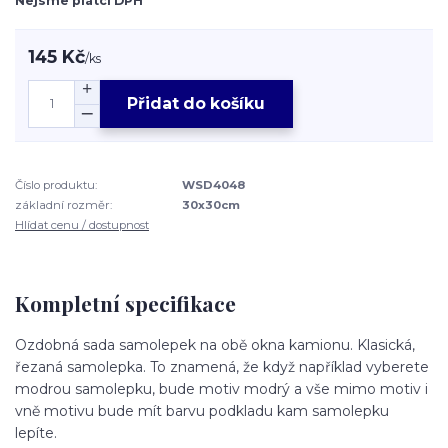
Nejsme plátci DPH
145 Kč
/
ks
Přidat do košíku
Číslo produktu:
WSD4048
základní rozměr:
30x30cm
Hlídat cenu / dostupnost
Kompletní specifikace
Ozdobná sada samolepek na obě okna kamionu. Klasická,
řezaná samolepka. To znamená, že když například vyberete
modrou samolepku, bude motiv modrý a vše mimo motiv i
vně motivu bude mít barvu podkladu kam samolepku
lepíte.