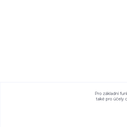
Veškeré fotografie, grafické návrhy, vizualiz
Pro základní fun
také pro účely 
právem. Jejich použití bez předchozího písem