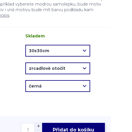
apříklad vyberete modrou samolepku, bude motiv
v i vně motivu bude mít barvu podkladu kam
popis
Skladem
Přidat do košíku