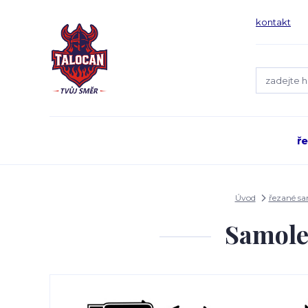
kontakt
ř
Úvod
řezané s
Samole