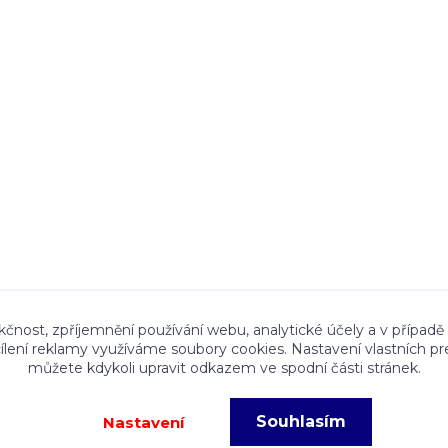
ace a textový obsah zveřejněný na stránkách Talocan.cz 
kčnost, zpříjemnění používání webu, analytické účely a v případě
cílení reklamy využíváme soubory cookies. Nastavení vlastních pr
ného souhlasu provozovatele je zakázáno.
můžete kdykoli upravit odkazem ve spodní části stránek.
Souhlasím
Nastavení