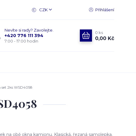
CZK
Přihlášení
Nevíte si rady? Zavolejte.
0
ks
+420 776 111 394
0,00 Kč
7:00 - 17:00 hodin
 set 2ks WSD4058
WSD4058
k na obě okna kamionu. Klasická, řezaná samolepka.