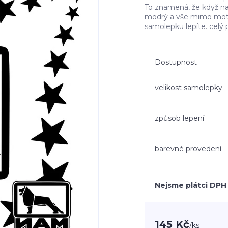
To znamená, že když n
modrý a vše mimo moti
samolepku lepíte.
celý 
Dostupnost
velikost samolepky
způsob lepení
barevné provedení
Nejsme plátci DPH
145 Kč
/
ks