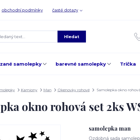
obchodní podmínky
časté dotazy
Hledat
ezané samolepky
barevné samolepky
Trička
amolepky
Kamiony
Man
Okenovky rohové
Samolepka okno rohová
pka okno rohová set 2ks 
samolepka man
Ozdobná sada samolepe