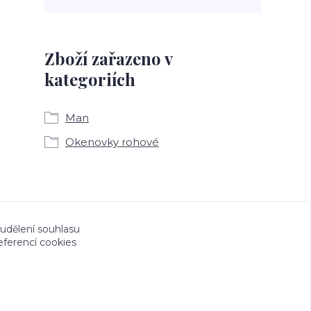
Zboží zařazeno v
kategoriích
Man
Okenovky rohové
a CeskeSamolepky.cz jsou chráněny autorským
 udělení souhlasu
eferencí cookies