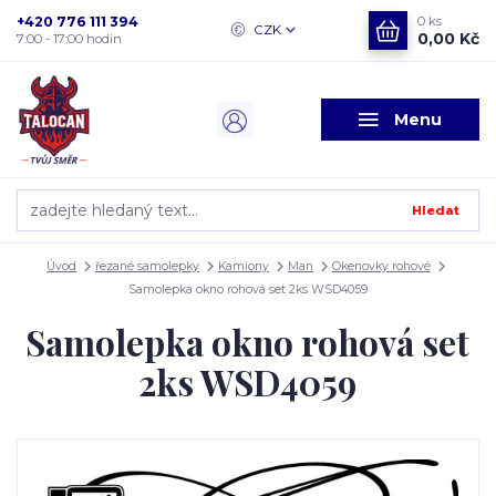
+420 776 111 394
0
ks
CZK
0,00 Kč
7:00 - 17:00 hodin
Menu
Hledat
Úvod
řezané samolepky
Kamiony
Man
Okenovky rohové
Samolepka okno rohová set 2ks WSD4059
Samolepka okno rohová set
2ks WSD4059