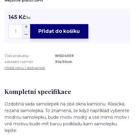
Nejsme plátci DPH
145 Kč
/
ks
Přidat do košíku
Číslo produktu:
WSD4059
základní rozměr:
30x30cm
Hlídat cenu / dostupnost
Kompletní specifikace
Ozdobná sada samolepek na obě okna kamionu. Klasická,
řezaná samolepka. To znamená, že když například vyberete
modrou samolepku, bude motiv modrý a vše mimo motiv i
vně motivu bude mít barvu podkladu kam samolepku
lepíte.