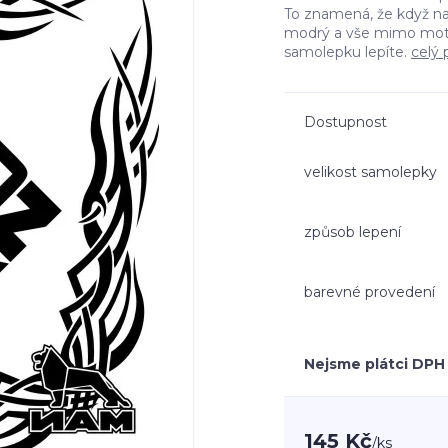
To znamená, že když n
modrý a vše mimo moti
samolepku lepíte.
celý 
Dostupnost
velikost samolepky
způsob lepení
barevné provedení
Nejsme plátci DPH
145 Kč
/
ks