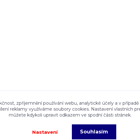
ace a textový obsah zveřejněný na stránkách Talocan.cz 
kčnost, zpříjemnění používání webu, analytické účely a v případě
cílení reklamy využíváme soubory cookies. Nastavení vlastních pr
ného souhlasu provozovatele je zakázáno.
můžete kdykoli upravit odkazem ve spodní části stránek.
Souhlasím
Nastavení