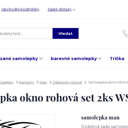
obchodní podmínky
časté dotazy
Hledat
ezané samolepky
barevné samolepky
Trička
amolepky
Kamiony
Man
Okenovky rohové
Samolepka okno rohová
pka okno rohová set 2ks 
samolepka man
Ozdobná sada samolepe