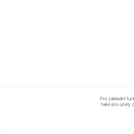
Veškeré fotografie, grafické návrhy, vizualiz
Pro základní fun
také pro účely 
právem. Jejich použití bez předchozího písem