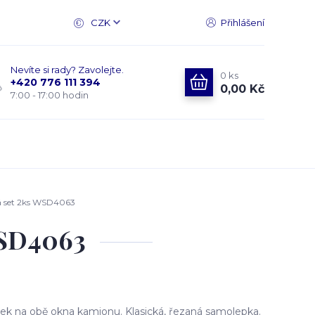
CZK
Přihlášení
Nevíte si rady? Zavolejte.
0
ks
+420 776 111 394
0,00 Kč
7:00 - 17:00 hodin
 set 2ks WSD4063
WSD4063
k na obě okna kamionu. Klasická, řezaná samolepka.