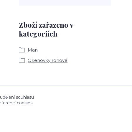
Zboží zařazeno v
kategoriích
Man
Okenovky rohové
a CeskeSamolepky.cz jsou chráněny autorským
 udělení souhlasu
eferencí cookies