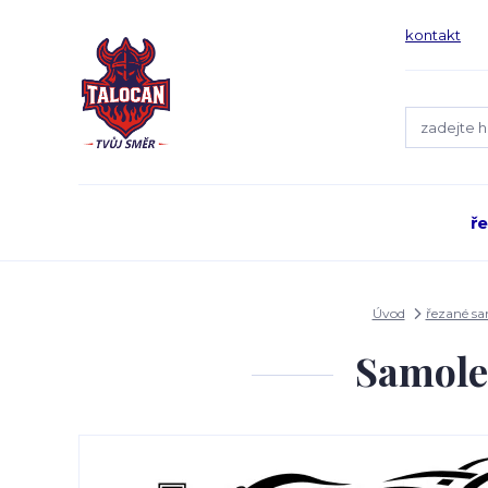
kontakt
ř
Úvod
řezané s
Samole