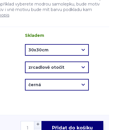
apříklad vyberete modrou samolepku, bude motiv
v i vně motivu bude mít barvu podkladu kam
popis
Skladem
Přidat do košíku