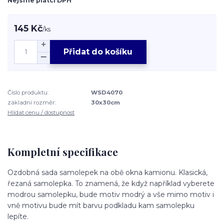
Nejsme plátci DPH
145 Kč
/
ks
Přidat do košíku
Číslo produktu:
WSD4070
základní rozměr:
30x30cm
Hlídat cenu / dostupnost
Kompletní specifikace
Ozdobná sada samolepek na obě okna kamionu. Klasická,
řezaná samolepka. To znamená, že když například vyberete
modrou samolepku, bude motiv modrý a vše mimo motiv i
vně motivu bude mít barvu podkladu kam samolepku
lepíte.