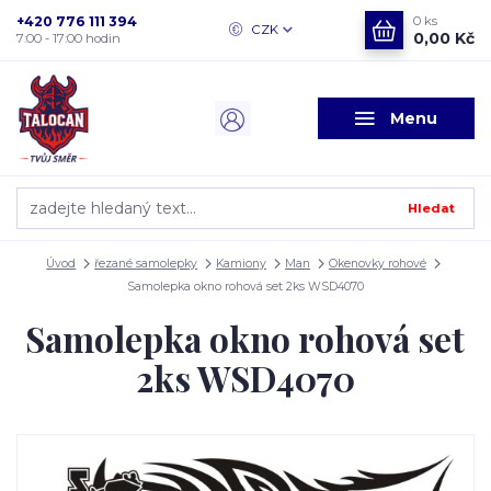
+420 776 111 394
0
ks
CZK
0,00 Kč
7:00 - 17:00 hodin
Menu
Hledat
Úvod
řezané samolepky
Kamiony
Man
Okenovky rohové
Samolepka okno rohová set 2ks WSD4070
Samolepka okno rohová set
2ks WSD4070