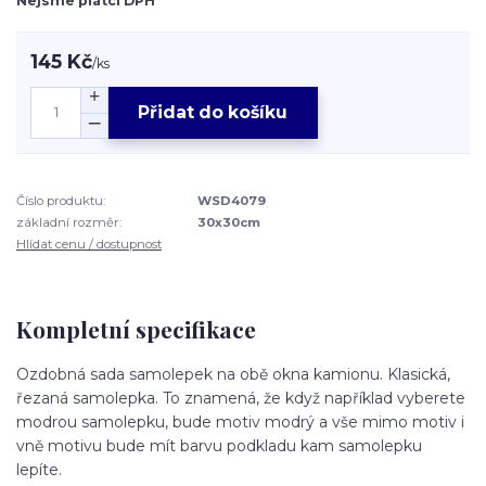
Nejsme plátci DPH
145 Kč
/
ks
Přidat do košíku
Číslo produktu:
WSD4079
základní rozměr:
30x30cm
Hlídat cenu / dostupnost
Kompletní specifikace
Ozdobná sada samolepek na obě okna kamionu. Klasická,
řezaná samolepka. To znamená, že když například vyberete
modrou samolepku, bude motiv modrý a vše mimo motiv i
vně motivu bude mít barvu podkladu kam samolepku
lepíte.