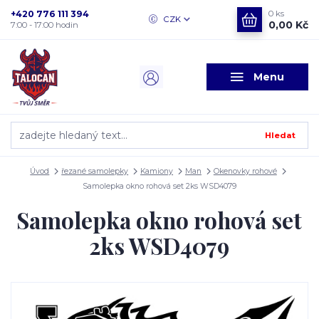
+420 776 111 394
0
ks
CZK
0,00 Kč
7:00 - 17:00 hodin
Menu
Hledat
Úvod
řezané samolepky
Kamiony
Man
Okenovky rohové
Samolepka okno rohová set 2ks WSD4079
Samolepka okno rohová set
2ks WSD4079