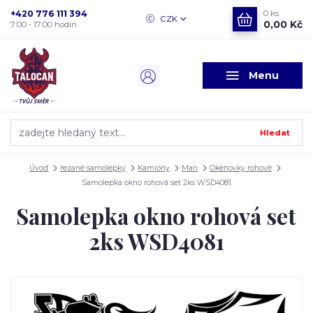
+420 776 111 394
0
ks
CZK
0,00 Kč
7:00 - 17:00 hodin
Menu
Hledat
Úvod
řezané samolepky
Kamiony
Man
Okenovky rohové
Samolepka okno rohová set 2ks WSD4081
Samolepka okno rohová set
2ks WSD4081