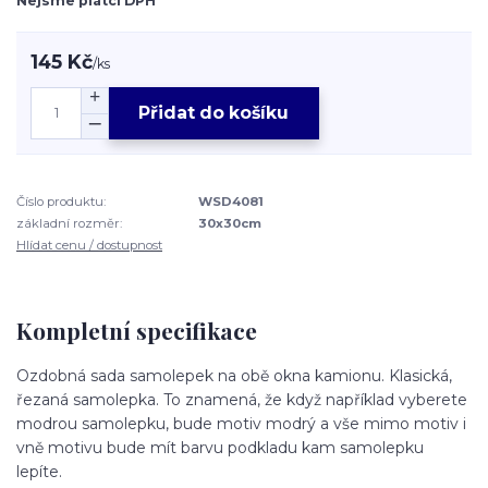
Nejsme plátci DPH
145 Kč
/
ks
Přidat do košíku
Číslo produktu:
WSD4081
základní rozměr:
30x30cm
Hlídat cenu / dostupnost
Kompletní specifikace
Ozdobná sada samolepek na obě okna kamionu. Klasická,
řezaná samolepka. To znamená, že když například vyberete
modrou samolepku, bude motiv modrý a vše mimo motiv i
vně motivu bude mít barvu podkladu kam samolepku
lepíte.